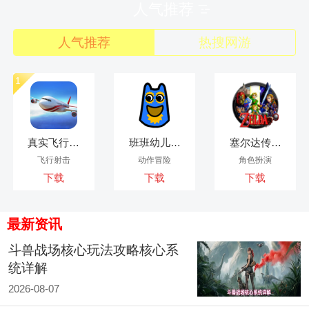
人气推荐
人气推荐
热搜网游
1
1
1
真实飞行模
班班幼儿园
塞尔达传说
拟3D完整版
8：反恶魔
时之笛离线
飞行射击
动作冒险
角色扮演
测试版
版
下载
下载
下载
最新资讯
斗兽战场核心玩法攻略核心系
统详解
2026-08-07