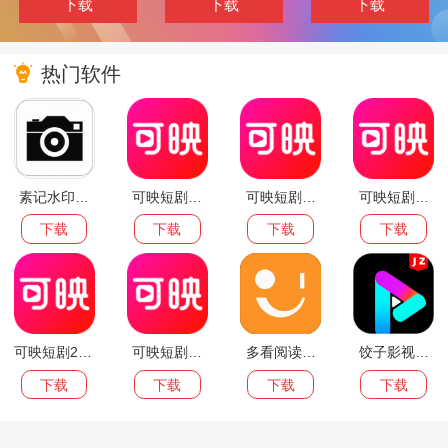
下载
下载
下载

热门软件
素记水印相
可映短剧官
可映短剧自
可映短剧纯
机自定义版
网版
定义版
净版
下载
下载
下载
下载
可映短剧202
可映短剧安
多看阅读手
饺子影视纯
6最新版
卓正版
机版
净版
下载
下载
下载
下载