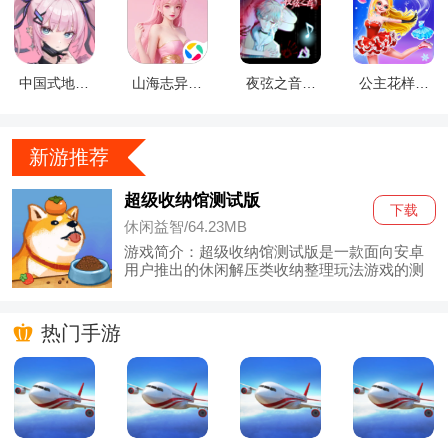
中国式地雷
山海志异付
夜弦之音离
公主花样滑
女修改版
费版
线版
冰艺术最新
版
新游推荐
超级收纳馆测试版
下载
休闲益智
/
64.23MB
游戏简介：超级收纳馆测试版是一款面向安卓
用户推出的休闲解压类收纳整理玩法游戏的测
试版本，主打轻量化的治愈解压体验，游戏围
绕日常生活中各类常见收纳场景设计，涵盖了
衣柜整理、冰箱囤货摆放、化妆台归纳、汽车

热门手游
后备箱整理、手办展示墙陈列等数十种不同的
关卡内容，测试版提前开放了核心