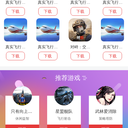
真实飞行模
真实飞行模
真实飞行模
真实飞行模
拟3D去更新
拟3D精简版
拟3D先行服
拟3D测试版
下载
下载
下载
下载
版
真实飞行模
真实飞行模
对峙：交锋
真实飞行模
拟3D修改版
拟3D存档版
时刻免广告
拟3D免广告
下载
下载
下载
下载
版
版
推荐游戏
只有向上On
星盟舰队
武林爱消除
lyUp修改版
休闲益智
飞行射击
策略塔防