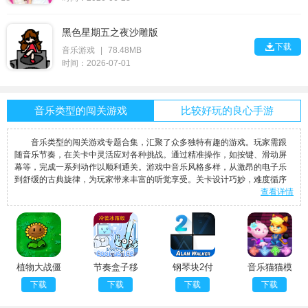
黑色星期五之夜沙雕版

下载
音乐游戏
|
78.48MB
时间：2026-07-01
音乐类型的闯关游戏
比较好玩的良心手游
音乐类型的闯关游戏专题合集，汇聚了众多独特有趣的游戏。玩家需跟
随音乐节奏，在关卡中灵活应对各种挑战。通过精准操作，如按键、滑动屏
幕等，完成一系列动作以顺利通关。游戏中音乐风格多样，从激昂的电子乐
到舒缓的古典旋律，为玩家带来丰富的听觉享受。关卡设计巧妙，难度循序
查看详情
植物大战僵
节奏盒子移
钢琴块2付
音乐猫猫模
尸神金版官
植版
费版
拟器移植版
下载
下载
下载
下载
方版