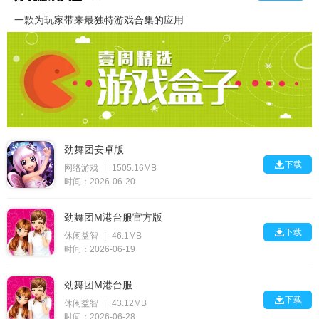
一款为玩家带来最独特游戏合集的应用
劲舞团安卓版

下载
网络游戏
|
1505.16MB
时间：2026-06-20
劲舞团M港台服官方版

下载
休闲益智
|
46.1MB
时间：2026-06-19
劲舞团M港台服

下载
休闲益智
|
43.12MB
时间：2026-06-28