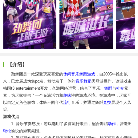
【介绍】
劲舞团是一款深受玩家喜爱的
休闲
音乐舞蹈游戏
，自2005年推出以
来，已发展成为集pc端、移动端于一体的
音乐舞蹈
类网游巨作。该游戏由
韩国t3 entertainment开发，久游网络运营，结合了音乐、
舞蹈
与
社交
元
素，为玩家提供了一个充满活力和
趣味
性的游戏环境。在游戏中，玩家可
以自定义角色服饰，体验不同年代
流行
音乐，并通过舞蹈
竞技
展现个人风
采。
游戏优点
1. 音乐节奏感强：游戏选用了多首流行歌曲，配合舞蹈
动作
，营造出
轻松
愉悦的游戏氛围。
2. 舞蹈动作丰富：包含多种不同风格的舞蹈动作，玩家可以自由选择