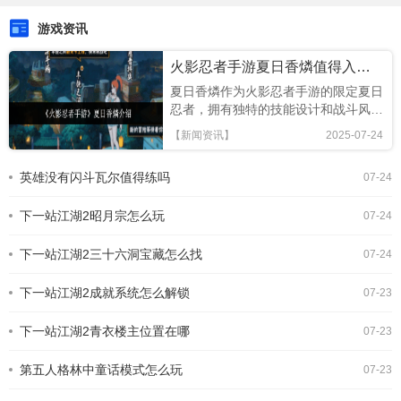
游戏资讯
火影忍者手游夏日香燐值得入手吗
夏日香燐作为火影忍者手游的限定夏日
忍者，拥有独特的技能设计和战斗风
格，本文将从技能解析、连招技巧及竞
【新闻资讯】
2025-07-24
技场表现全面评估，助你判断是否值得
招募!《火影忍者手游》夏日香燐介绍
英雄没有闪斗瓦尔值得练吗
07-24
基础攻击方面，夏日香燐的普攻为五段
连击。前两段以锁链的上撩与横扫为
下一站江湖2昭月宗怎么玩
主，具备良好的起手能力，第三段下劈
07-24
则能进一步造成对方浮空，接下来的两
段持续输出中，锁链从地面穿出进行终
下一站江湖2三十六洞宝藏怎么找
07-24
结打击，具有较强的视觉表现与实际命
中效果。需要注意的是，最后一段
下一站江湖2成就系统怎么解锁
07-23
下一站江湖2青衣楼主位置在哪
07-23
第五人格林中童话模式怎么玩
07-23