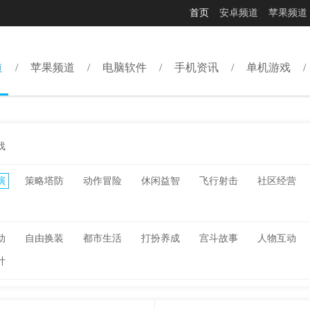
首页
安卓频道
苹果频道
道
苹果频道
电脑软件
手机资讯
单机游戏
戏
演
策略塔防
动作冒险
休闲益智
飞行射击
社区经营
动
自由换装
都市生活
打扮养成
宫斗故事
人物互动
计