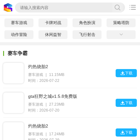

赛车游戏
卡牌对战
角色扮演
策略塔防
动作冒险
休闲益智
飞行射击

赛车争霸
灼热烧胎2

下载
赛车游戏
|
11.15MB
时间：2026-07-22
gta狂野之城v1.5.8免费版

下载
赛车游戏
|
27.23MB
时间：2026-07-20
灼热烧胎2

下载
赛车游戏
|
17.24MB