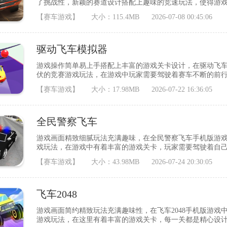
了挑战性，新颖的赛道设计搭配上趣味的竞速玩法，使得游
赛车参加比赛，获得竞赛的胜利即可解锁丰厚的道具奖励，喜
【赛车游戏】
大小：115.4MB
2026-07-08 00:45:06
汽车的细节刻画非常的真实，无论在造型还是喷漆等等的设计
你去挑战，在不同的赛道中努力展现自己的
驱动飞车模拟器
游戏操作简单易上手搭配上丰富的游戏关卡设计，在驱动飞
伏的竞赛游戏玩法，在游戏中玩家需要驾驶着赛车不断的前
戏奖励，各种各样的赛车样式等你来解锁，为你带来与众不同
【赛车游戏】
大小：17.98MB
2026-07-22 16:36:05
辆设计，还采用了易于使用的自定义控制驾驶，方便玩家操作
战性的任务等待接受，发挥驾驶技能来完成；
全民警察飞车
游戏画面精致细腻玩法充满趣味，在全民警察飞车手机版游
戏玩法，在游戏中有着丰富的游戏关卡，玩家需要驾驶着自
实极具代入感，在游戏中各种各样的赛车任你选择，第一视
【赛车游戏】
大小：43.98MB
2026-07-24 20:30:05
背景全民警察飞车是一款趣味十足的驾车驾驶模拟游戏。全
高速公路，乡村道路等，每一个场景都很逼真
飞车2048
游戏画面简约精致玩法充满趣味性，在飞车2048手机版游戏
游戏玩法，在这里有着丰富的游戏关卡，每一关都是精心设