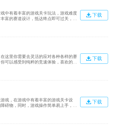
游戏中有着丰富的游戏关卡玩法，游戏难度
下载
对丰富的赛道设计，抵达终点即可过关，喜
位的；2、车辆的种类还是很丰富的；3、
令人震惊，随时开始新的冒险，充分发挥
，在这里你需要去灵活的应对各种各样的赛
下载
，你可以感受到纯粹的竞速体验，喜欢的小
触控感受真实的模拟驾驶系统；2、风格迥
现代化的城市布局，享受街道飞驰的独特
关游戏，在游戏中有着丰富的游戏关卡设
下载
的障碍物，同时，游戏操作简单易上手，适
1、在游戏中，会在爽快的赛车比赛和车
验与精妙绝伦的游戏画面。3、游戏中除了