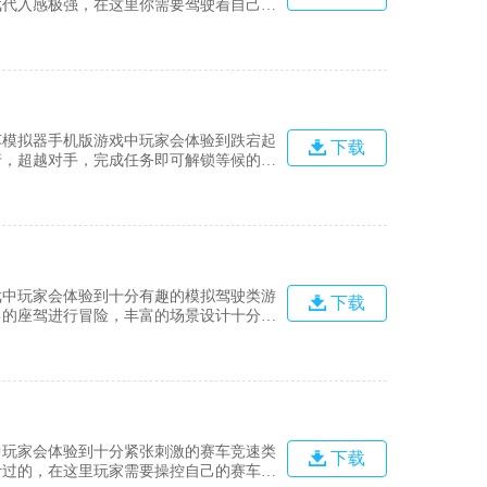
戏代入感极强，在这里你需要驾驶着自己的
欢的小伙伴就快来下载吧。游戏亮点1、
都非常的细致;2、三个不同主题的赛道等
车模拟器手机版游戏中玩家会体验到跌宕起
下载
行，超越对手，完成任务即可解锁等候的游
的驾驶体验。游戏亮点1、非常细腻的车
；2、逼真的城市道路上，有许多具有挑
戏中玩家会体验到十分有趣的模拟驾驶类游
下载
己的座驾进行冒险，丰富的场景设计十分真
角的玩法为你带来沉浸式的游戏体验。游戏
民警察飞车游戏拥有很多场景，如：城镇，
中玩家会体验到十分紧张刺激的赛车竞速类
下载
计过的，在这里玩家需要操控自己的赛车进