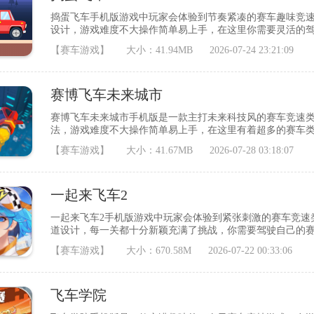
捣蛋飞车手机版游戏中玩家会体验到节奏紧凑的赛车趣味竞
设计，游戏难度不大操作简单易上手，在这里你需要灵活的
达终点即可过关，沉浸式的驾驶体验让人爱不释手，快来下载
【赛车游戏】
大小：41.94MB
2026-07-24 23:21:09
赛道里面解锁不同的玩法，在游戏中你会体验刺激的冒险，
能解锁更多的车辆;2.每一次的每日任务
赛博飞车未来城市
赛博飞车未来城市手机版是一款主打未来科技风的赛车竞速
法，游戏难度不大操作简单易上手，在这里有着超多的赛车
性，你需要灵活的躲避各种各样的障碍物，顺利的到达目的地
【赛车游戏】
大小：41.67MB
2026-07-28 03:18:07
面拥有各种的障碍物，玩家需要在各种障碍物里面闯关;2、
各种操作不在话下;3、精致的赛车模式以及全
一起来飞车2
一起来飞车2手机版游戏中玩家会体验到紧张刺激的赛车竞速
道设计，每一关都十分新颖充满了挑战，你需要驾驶自己的
终点即可获得胜利，喜欢的小伙伴就快来下载吧。游戏亮点1
【赛车游戏】
大小：670.58M
2026-07-22 00:33:06
让游戏整体呈现出一种赛博朋克的未来风格;2、经过微调以
成为一名拥有自己专属座驾的赛车手。3
飞车学院