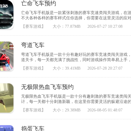
亡命飞车预约
亡命飞车手机版是一款紧张刺激的赛车竞速类闯关游戏，在
不大各种各样的赛车样式任你选择，你需要在这里灵活的应
欢的小伙伴就快来下载吧。游戏玩法1、赛道的设计还是很到
【赛车游戏】
大小：77.87MB
2026-07-27 10:27:08
要是能够改装发动机就更好了。游戏特色1、飞行汽车的奇迹
你的技术实力;2、手指操作避开一切障碍
弯道飞车
弯道飞车手机版是一款十分有趣好玩的赛车竞速类闯关游戏
道关卡，每一关都充满了挑战性，同时游戏操作简单易上手
伙伴就快来下载吧。游戏玩法1、极限驾驶的终极乐趣，指尖
【赛车游戏】
大小：39.41MB
2026-07-28 20:27:07
异的车辆类型，奢华超跑等你驾驭，激情驾驶成就快感；3、
体验，解锁更多未知领域；游戏亮点1、独
无极限热血飞车预约
无极限热血飞车手机版是一款十分有趣刺激的赛车竞速类闯
计，每一关都十分刺激新颖，在这里你需要灵活的躲避沿途
合各个年龄段的玩家，喜欢的小伙伴就快来下载吧。游戏特色
【赛车游戏】
大小：29.38MB
2026-08-05 01:48:07
辆的拟真上找到平衡点。2、为玩家们提供畅快高速的驾驶体
有各年代经典赛车登场外，玩家还可以自定义
捣蛋飞车