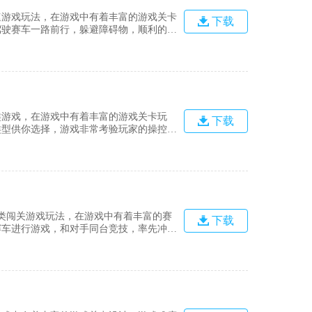
速游戏玩法，在游戏中有着丰富的游戏关卡
下载
驾驶赛车一路前行，躲避障碍物，顺利的抵
吧。游戏特色1.驾驶着你的爱车去更多的
你需要灵活的完成更多的技巧，完成任务才
类游戏，在游戏中有着丰富的游戏关卡玩
下载
类型供你选择，游戏非常考验玩家的操控
即可获得胜利。游戏玩法1、这款游戏里
玩家可以在这里体验到赛车给自己的刺激，
类闯关游戏玩法，在游戏中有着丰富的赛
下载
赛车进行游戏，和对手同台竞技，率先冲向
、采用的是PBR的全新技能渲染的画面，
后，你的赛车将只适合你一个人使用，让你