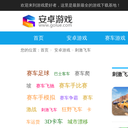
欢迎来到游戏爱好者，这里是最新最全的游戏下载基地！
首页
安卓游戏
赛车游戏
您的位置：
首页
>
安卓游戏
>
刺激飞车
赛车足球
赛车爬
刺激飞
巴士客车
赛车手比赛
坡
赛车飞驰
赛车手模拟
赛车
赛车争霸
激战
狂野飞车
卡
刺激飞车
3D卡车
城市漂移
车运货