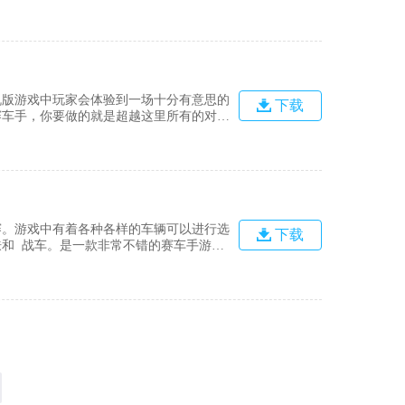
的赛车。游戏背景这里的内容和玩法上都是
游戏地图，赛道的选择也是非常的多，给与
机版游戏中玩家会体验到一场十分有意思的
下载
赛车手，你要做的就是超越这里所有的对
灵活的控制赛车是十分重要的，快来尝试一
车手游，玩家在游戏中将操作全新的赛车和
赛。游戏中有着各种各样的车辆可以进行选
下载
和 战车。是一款非常不错的赛车手游。
糖豆人飞车游戏玩家将击败竞争对手飞车赛
避免碰撞和碰撞其他竞争对手的飞车车手。