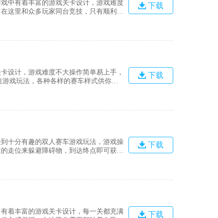
游戏中有着丰富的游戏关卡设计，游戏难度
下载
，在这里和众多玩家同台竞技，只有顺利完
游戏特色1、你的赛车的发动机、变速
的变化。2、再也不是只能用系统颜色
关卡设计，游戏难度不大操作简单易上手，
下载
速游戏玩法，各种各样的赛车样式供你选
吧。游戏特色在游戏中，玩家将体验速度和
常流畅，更多的挑战刺激和血液，所以你也
验到十分有趣的双人赛车游戏玩法，游戏操
下载
活的走位来躲避障碍物，到达终点即可获得
游戏特色游戏类型非常丰富，但一开始您只
其他人可以解锁它只有不断提高游戏水平，
中有着丰富的游戏关卡设计，每一关都充满
下载