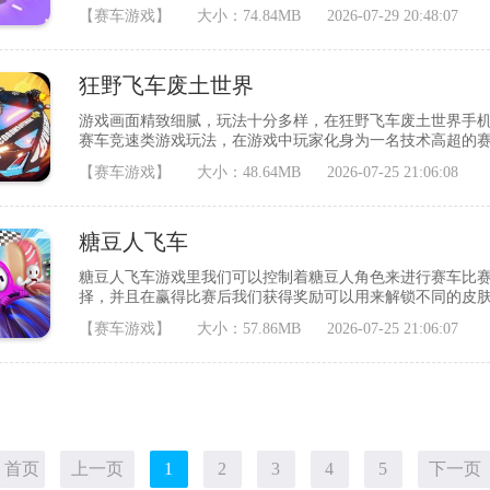
行冒险，小小的躲避障碍物收集金币奖励即可兑换更加强力
【赛车游戏】
大小：74.84MB
2026-07-29 20:48:07
比较简单的哦，大家可以很随意的来进行竞速比赛，超大的
到大家的竞速乐趣也是最为充实的。游戏
狂野飞车废土世界
游戏画面精致细腻，玩法十分多样，在狂野飞车废土世界手
赛车竞速类游戏玩法，在游戏中玩家化身为一名技术高超的
手，游戏难度不大，在这里有着各种各样的赛车任你选择，
【赛车游戏】
大小：48.64MB
2026-07-25 21:06:08
下吧。游戏背景狂野飞车废土世界游戏是一个非常好玩的赛
敌人展开较量，超多的赛道供玩家自由选择。使
糖豆人飞车
糖豆人飞车游戏里我们可以控制着糖豆人角色来进行赛车比
择，并且在赢得比赛后我们获得奖励可以用来解锁不同的皮肤
糖豆人飞车游戏详情：《糖豆人飞车》是一款竞速类手游，
【赛车游戏】
大小：57.86MB
2026-07-25 21:06:07
车手，在糖豆人飞车手游解锁新的高速飞车，赢得赛车冠军
糖豆人飞车游戏里在公路上轻松
首页
上一页
1
2
3
4
5
下一页