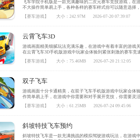
飞车学院手机版是一款充满趣味的二次元赛车竞技游戏，在
不大操作简单易上手，各种各样的赛车样式你可以随意选择
成挑战获得第一才能获得奖励，喜欢的小伙伴就快来下载吧。
【赛车游戏】
大小：242.97M
2026-07-20 07:39:07
箱、轮胎、尾翼等都能自制造，并且安装上去后能可以到外观
了，可以依据自己的喜好，给赛车喷涂多种颜色，
云霄飞车3D
游戏画面精美细腻玩法充满乐趣，在游戏中有着丰富的游戏
在云霄飞车3D手机版游戏中玩家会体验到紧张刺激的赛车竞
择，为你带来多样化的驾驶体验，喜欢的小伙伴就快来下载
【赛车游戏】
大小：75.46MB
2026-07-20 21:12:05
激情的愉悦，并控制自己的车辆完成各种考验。驾驶过程非
可以展示华丽的特技。每一关都会给你带来障
双子飞车
游戏画面十分卡通精美，在双子飞车手机版游戏中玩家会体
作简单易上手，在游戏中你需要和对手展开竞技，你需要灵
胜利。随着游戏的不断的深入，游戏的难度也会越来越大。
【赛车游戏】
大小：61.25MB
2026-07-24 09:45:06
能挑战一些基本的方法但是您必须测试您的驾驶执照，以便
才能解锁游戏并满足您的要求游戏亮点简单易
斜坡特技飞车预约
斜坡特技飞车是一款充满挑战的模拟驾驶游戏玩法，在游戏