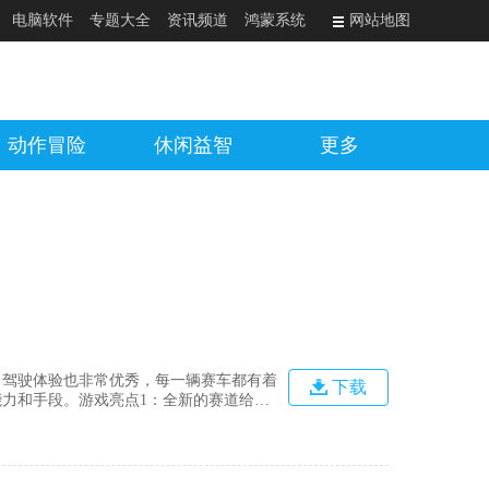
电脑软件
专题大全
资讯频道
鸿蒙系统
网站地图
动作冒险
休闲益智
更多
，驾驶体验也非常优秀，每一辆赛车都有着
下载
力和手段。游戏亮点1：全新的赛道给位
每场游戏都只能一人赢得游戏可想而知游
还有反应能力，在赛道上尽量的少犯错才