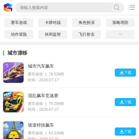

赛车游戏
卡牌对战
角色扮演
策略塔防
动作冒险
休闲益智
飞行射击

城市漂移
城市汽车飙车

下载
赛车游戏
|
76.53MB
时间：2026-07-17
混乱飙车竞速赛

下载
赛车游戏
|
78.28MB
时间：2026-07-27
坡道特技飙车

下载
赛车游戏
|
63.22MB