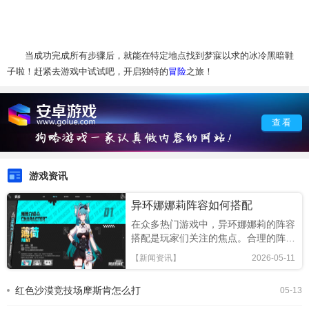
当成功完成所有步骤后，就能在特定地点找到梦寐以求的冰冷黑暗鞋
子啦！赶紧去游戏中试试吧，开启独特的
冒险
之旅！
查看
游戏资讯
异环娜娜莉阵容如何搭配
在众多热门游戏中，异环娜娜莉的阵容
搭配是玩家们关注的焦点。合理的阵容
搭配能让玩家在游戏中发挥出更强的实
【新闻资讯】
2026-05-11
力，取得更好的成绩。核心角色选择娜
娜莉自身是一个非常关键的角色。她拥
红色沙漠竞技场摩斯肯怎么打
05-13
有独特的技能机制，能为团队提供多种
增益效果。除娜娜莉外，还需要选择一