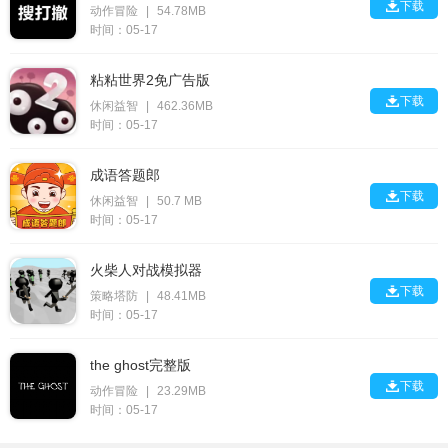

下载
动作冒险
|
54.78MB
时间：05-17
粘粘世界2免广告版

下载
休闲益智
|
462.36MB
时间：05-17
成语答题郎

下载
休闲益智
|
50.7 MB
时间：05-17
火柴人对战模拟器

下载
策略塔防
|
48.41MB
时间：05-17
the ghost完整版

下载
动作冒险
|
23.29MB
时间：05-17