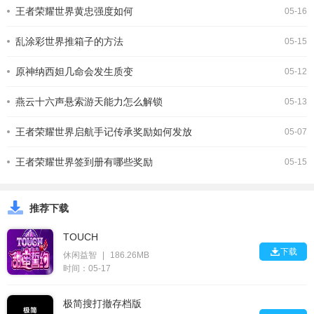
王者荣耀世界黄忠强度如何
些能与她形成良好配合的
05-16
乱涂彩世界推箱子的方法
05-15
原神纳西妲几命会发生质变
05-12
燕云十六声悬索游天能力怎么解锁
05-13
王者荣耀世界启航手记传承奖励如何发放
05-07
王者荣耀世界签到册有哪些奖励
05-15
推荐下载
TOUCH

下载
休闲益智
|
186.26MB
时间：05-17
极简搜打撤存档版