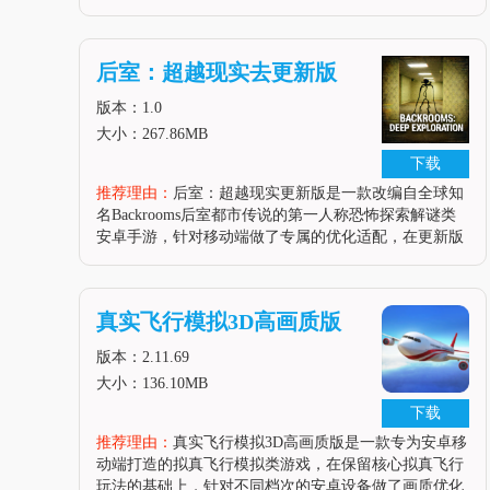
理，彻底解决了国内玩家体验原版游戏的语言障碍问
题。在游戏中玩家可以从零开始，完全自由地DIY组装
属于自己的梦想自行车，从核
后室：超越现实去更新版
版本：1.0
大小：267.86MB
下载
推荐理由：
后室：超越现实更新版是一款改编自全球知
名Backrooms后室都市传说的第一人称恐怖探索解谜类
安卓手游，针对移动端做了专属的优化适配，在更新版
本中开发者不仅修复了旧版本存在的模型穿模、部分场
景卡顿闪退、音效不同步、实体AI逻辑错误等多个问
题，还新增了Level
真实飞行模拟3D高画质版
版本：2.11.69
大小：136.10MB
下载
推荐理由：
真实飞行模拟3D高画质版是一款专为安卓移
动端打造的拟真飞行模拟类游戏，在保留核心拟真飞行
玩法的基础上，针对不同档次的安卓设备做了画质优化