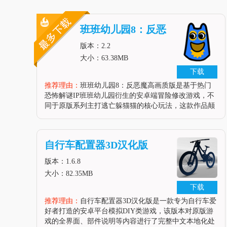
班班幼儿园8：反恶
魔高画质版
版本：2.2
大小：63.38MB
下载
推荐理由：
班班幼儿园8：反恶魔高画质版是基于热门
恐怖解谜IP班班幼儿园衍生的安卓端冒险修改游戏，不
同于原版系列主打逃亡躲猫猫的核心玩法，这款作品颠
覆了原有设定，让原本被班班怪物追逐的主角转变为主
动出击对抗恶魔化怪物的幸存者，高画质版本针对安卓
端进行了全方位的画质升级，不
自行车配置器3D汉化版
版本：1.6.8
大小：82.35MB
下载
推荐理由：
自行车配置器3D汉化版是一款专为自行车爱
好者打造的安卓平台模拟DIY类游戏，该版本对原版游
戏的全界面、部件说明等内容进行了完整中文本地化处