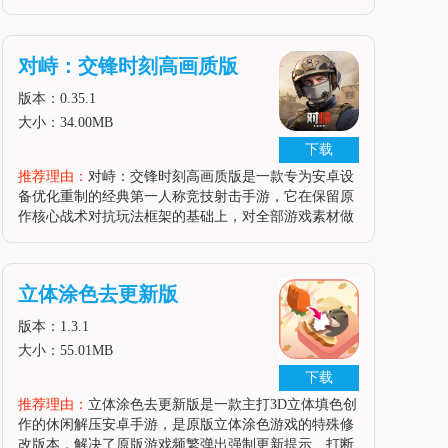
件，从核心的车架材质、轮组尺寸、变速套件规格，到
细小的把立长度、车座造型、脚踏款式、刹车线管配色
都可以由玩家自由选择搭配，
对峙：交锋时刻高画质版
版本：0.35.1
大小：34.00MB
下载
推荐理由：
对峙：交锋时刻高画质版是一款专为安卓设
备优化重制的经典第一人称竞技射击手游，它在保留原
作核心战术对抗玩法框架的基础上，对全部游戏素材做
了高清化重制，原本模糊的模型纹理、场景贴图全部升
级为高清素材，还加入了动态实时光影、粒子特效优
化，让游戏画面质感相比原版提升了
立体涂色去更新版
版本：1.3.1
大小：55.01MB
下载
推荐理由：
立体涂色去更新版是一款主打3D立体填色创
作的休闲解压安卓手游，是原版立体涂色游戏的特殊修
改版本，解决了原版游戏频繁弹出强制更新提示、打断