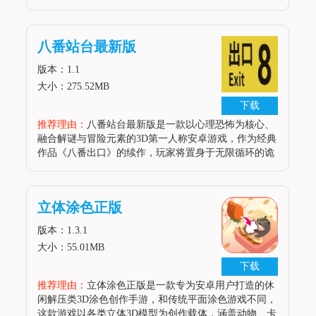
与配件库，没有试玩版的内容限制，玩家可以从零开始
打造专属自行车，从车架的材质、尺寸、颜色，到轮
组、变速套件、刹车系统、把组
八番站台最新版
版本：1.1
大小：275.52MB
下载
推荐理由：
八番站台最新版是一款以心理恐怖为核心、
融合解谜与冒险元素的3D第一人称安卓游戏，作为经典
作品《八番出口》的续作，玩家将置身于无限循环的诡
异地铁车厢中，通过观察环境细节、破解随机出现的异
常现象来寻找逃生路径。游戏以阴森的音效、逼真的地
铁场景建模和极具压迫感的氛围
立体涂色正版
版本：1.3.1
大小：55.01MB
下载
推荐理由：
立体涂色正版是一款专为安卓用户打造的休
闲解压类3D涂色创作手游，和传统平面涂色游戏不同，
这款游戏以各类立体3D模型为创作载体，涵盖动物、卡