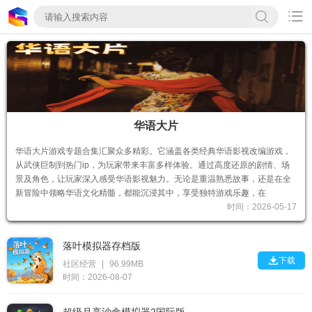

华语大片
华语大片游戏专题合集汇聚众多精彩。它涵盖各类经典华语影视改编游戏，
从武侠巨制到热门ip，为玩家带来丰富多样体验。通过高度还原的剧情、场
景及角色，让玩家深入感受华语影视魅力。无论是重温熟悉故事，还是在全
新冒险中领略华语文化精髓，都能沉浸其中，享受独特游戏乐趣，在
时间：2026-05-17
落叶模拟器存档版

下载
社区经营
|
96.99MB
时间：2026-08-07