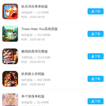
欢乐消水果单机版

下载
休闲益智
|
13.50MB
时间：2026-08-05
Trees Hate You高画质版

下载
休闲益智
|
252.86MB
时间：2026-08-05
脆弱的星球完整版

下载
卡牌对战
|
314.61MB
时间：2026-08-04
疾风骑士存档版

下载
动作冒险
|
460.59MB
时间：2026-08-04
串个珠珠单机版

下载
休闲益智
|
82.04MB