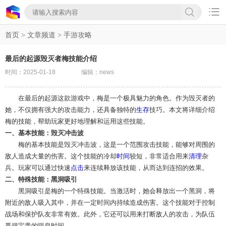

首页
>
文章频道
>
手游攻略
最后的起源毁灭者梅技能介绍
时间：2025-01-18
编辑：news
在最后的起源这款游戏中，梅是一个极具魅力的角色。作为毁灭者的
她，不仅拥有强大的攻击能力，还具备独特的
生存
技巧。本文将详细介绍
梅的技能，帮助玩家更好地理解和运用这些技能。
一、基本技能：毁灭冲击波
梅的基本技能是毁灭冲击波，这是一个范围攻击技能，能够对周围的
敌人造成大量的伤害。这个技能的冷却
时间
较短，非常适合用来
清理
杂
兵。玩家可以通过快速
点击
来连续释放该技能，从而达到连招的效果。
二、特殊技能：黑洞吸引
黑洞吸引是梅的一个特殊技能。当激活时，她会释放出一个黑洞，将
附近的敌人吸入其中，并在一定时间内持续造成伤害。这个技能对于控制
战场和保护队友非常有效。此外，它还可以用来打断敌人的攻击，为队伍
赢得宝贵的喘息时间。