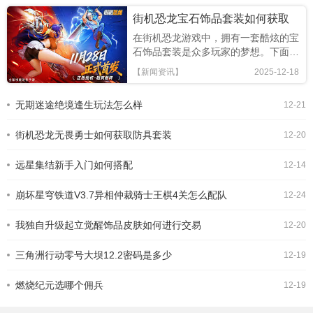
街机恐龙宝石饰品套装如何获取
在街机恐龙游戏中，拥有一套酷炫的宝
石饰品套装是众多玩家的梦想。下面就
为大家详细介绍如何获得街机恐龙宝石
【新闻资讯】
2025-12-18
饰品套装。完成主线任务游戏中的主线
任务是获取宝石饰品套装的重要途径之
无期迷途绝境逢生玩法怎么样
12-21
一。随着主线任务的推进，你将有机会
解锁各种奖励，其中就可能包含宝石饰
街机恐龙无畏勇士如何获取防具套装
品套装的部件。认真完成
12-20
远星集结新手入门如何搭配
12-14
崩坏星穹铁道V3.7异相仲裁骑士王棋4关怎么配队
12-24
我独自升级起立觉醒饰品皮肤如何进行交易
12-20
三角洲行动零号大坝12.2密码是多少
12-19
燃烧纪元选哪个佣兵
12-19