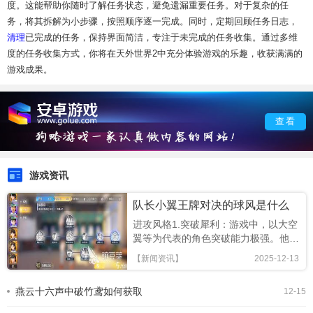
度。这能帮助你随时了解任务状态，避免遗漏重要任务。对于复杂的任
务，将其拆解为小步骤，按照顺序逐一完成。同时，定期回顾任务日志，
清理
已完成的任务，保持界面简洁，专注于未完成的任务收集。通过多维
度的任务收集方式，你将在天外世界2中充分体验游戏的乐趣，收获满满的
游戏成果。
查看
游戏资讯
队长小翼王牌对决的球风是什么
进攻风格1.突破犀利：游戏中，以大空
翼等为代表的角色突破能力极强。他们
能凭借精湛的控球技巧，在对手防线间
【新闻资讯】
2025-12-13
灵活穿插，轻松撕开防线。玩家操控
时，要注意把握时机，利用方向键和技
燕云十六声中破竹鸢如何获取
12-15
能键组合，做出快速变向突破动作，寻
找射门良机。2.远射精准：像日向小次