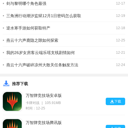
剑与黎明哪个角色最强
郎这样的球员，拥有出
12-17
三角洲行动潮汐监狱12月1日密码怎么获取
12-19
逆水寒手游如何获取特产
12-18
燕云十六声鹿隐之隙如何探索
12-25
我的26岁女房客云端乐瑶支线剧情如何
12-21
燕云十六声破碎凉州大散关任务触发方法
12-24
推荐下载
万智牌竞技场安卓版

下载
卡牌对战
|
105.91MB
时间：12-25
万智牌竞技场腾讯版