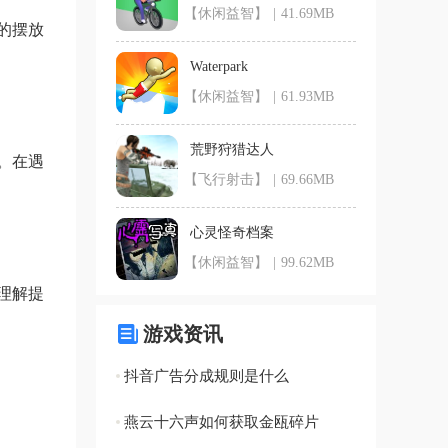
【休闲益智】
|
41.69MB
的摆放
Waterpark
【休闲益智】
|
61.93MB
荒野狩猎达人
。在遇
【飞行射击】
|
69.66MB
心灵怪奇档案
【休闲益智】
|
99.62MB
理解提
游戏资讯
抖音广告分成规则是什么
燕云十六声如何获取金瓯碎片