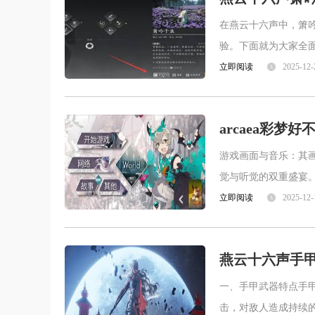
在燕云十六声中，箫
验。下面就为大家全
到相关的音乐设置选
立即阅读
2025-12-
arcaea彩梦好
游戏画面与音乐：其
觉与听觉的双重盛宴
首都制作精良，旋律
立即阅读
2025-12-
燕云十六声手
一、手甲武器特点手
击，对敌人造成持续