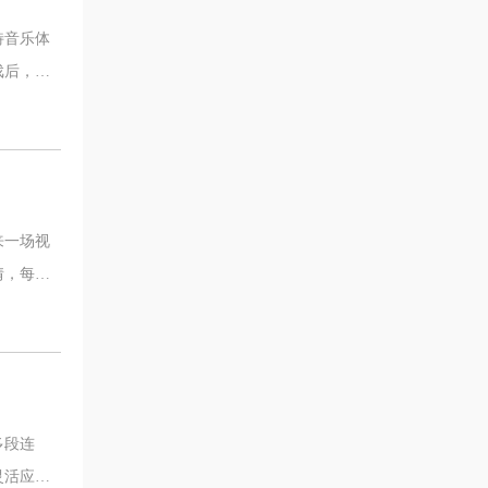
特音乐体
戏后，找
来一场视
情，每一
多段连
灵活应