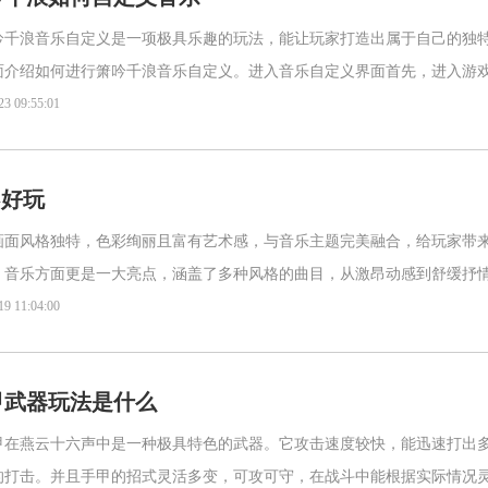
吟千浪音乐自定义是一项极具乐趣的玩法，能让玩家打造出属于自己的独
面介绍如何进行箫吟千浪音乐自定义。进入音乐自定义界面首先，进入游
项，通常在游戏的主菜单或特定场景中能找到进入箫吟千浪音乐自定义
23 09:55:01
不好玩
画面风格独特，色彩绚丽且富有艺术感，与音乐主题完美融合，给玩家带
。音乐方面更是一大亮点，涵盖了多种风格的曲目，从激昂动感到舒缓抒
抓耳，能让玩家沉浸其中。玩法特点：游戏玩法丰富多样。有经典的下
19 11:04:00
甲武器玩法是什么
甲在燕云十六声中是一种极具特色的武器。它攻击速度较快，能迅速打出
的打击。并且手甲的招式灵活多变，可攻可守，在战斗中能根据实际情况