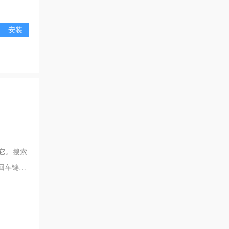
安装
它。搜索
回车键。