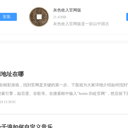
安卓手机游戏。游戏以唯美的画
面和高度还原的剧情，带领玩家
灰色收入官网版
走进一个庞大的洪荒仙侠世界，
安装
21.41MB
解开“九龙拉棺”之谜，体验跌宕
灰色收入官网版是一款以中国古
起伏、扣人心弦的东方异境玄幻
代官场为背景的策略经营类安卓
之旅。玩家可以选择自己的角
游戏。玩家将扮演一位初入仕途
色，历经种种磨难，最终成就天
的地方官，通过制定政策、进行
帝果位，
交易等手段，在官场上逐步攀
升，同时增加自己的灰色收入。
游戏画面简洁明了，策略性强，
需要玩家深思熟虑，制定合适的
网地址在哪
策略来应对各种复杂局面。角色
处这款精彩游戏，找到官网是关键的第一步。下面就为大家详细介绍如何找到
介绍1.玩
索引擎，如百度、谷歌等。在搜索框中输入“home:归处官网”，然后按下
呈现一系列相关结果。仔细浏览这些结果，通常排在前
24 13:36:01
吟千浪如何自定义音乐