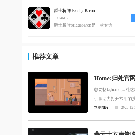
不仅完全免费，而且以其精美的
游戏界面和出色的ai引擎吸引了
爵士桥牌 Bridge Baron
大量玩家。无论是单人模式还是
10.24MB
对战模式，chesslive都能提供丰
爵士桥牌bridgebaron是一款专为
富的下棋经验和前所未有的挑
android平台开发的桥牌应用软
战。这款游戏不仅支持玩家与手
件，它不仅继承了传统桥牌的精
机ai对战，还可
髓，还通过数字化的方式为用户
带来了全新的游戏体验。该游戏
推荐文章
拥有海量的残局供玩家挑战，自
带多种流行的叫牌法供选择，并
提供杯赛、自由赛等多种游戏模
Home:归处官
式，是一款桥牌爱好
想要畅玩home:归
引擎助力打开常用的搜
搜索引擎会迅速为你
立即阅读
2025-12-
燕云十六声箫