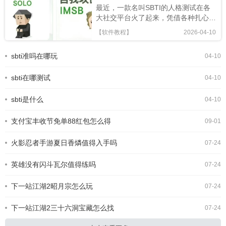
最近，一款名叫SBTI的人格测试在各
大社交平台火了起来，凭借各种扎心又
搞笑的精神状态标签，迅速成为年轻人
【软件教程】
2026-04-10
的新型社交暗号。很多人跟风玩梗，却
还不知道SBTI 在哪测、正版链接是什
sbti准吗在哪玩
04-10
么。今天就为大家整理出 SBTI 在线测
试官方网址，以及完整的测试攻略，轻
sbti在哪测试
松一键测出你的专属人格。SBTI人格
04-10
测试界面一、SBTI 官方测试链接
(2026 最新正版)SBTI 全称Silly Big
sbti是什么
04-10
Personality
支付宝丰收节免单88红包怎么得
09-01
火影忍者手游夏日香燐值得入手吗
07-24
英雄没有闪斗瓦尔值得练吗
07-24
下一站江湖2昭月宗怎么玩
07-24
下一站江湖2三十六洞宝藏怎么找
07-24