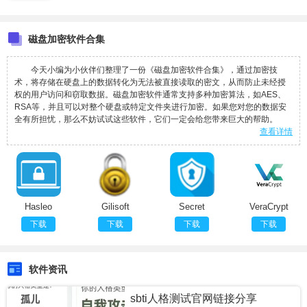
磁盘加密软件合集
今天小编为小伙伴们整理了一份《磁盘加密软件合集》，通过加密技
术，将存储在硬盘上的数据转化为无法被直接读取的密文，从而防止未经授
权的用户访问和窃取数据。磁盘加密软件通常支持多种加密算法，如AES、
RSA等，并且可以对整个硬盘或特定文件夹进行加密。如果您对您的数据安
全有所担忧，那么不妨试试这些软件，它们一定会给您带来巨大的帮助。
查看详情
Hasleo
Gilisoft
Secret
VeraCrypt
Bitlocker
Full Disk
Disk
中文绿色版
下载
下载
下载
下载
Anywhere(磁
Encryption(磁
Professional(磁
(有
盘加密工
盘加密软
盘加密软
Windows版
具)
件)
件)
本)
软件资讯
sbti人格测试官网链接分享