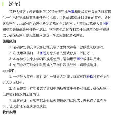
【介绍】
荒野大镖客：救赎重制版100%金牌完成
故事
和挑战存档旨在为玩家提
供一个已经完成所有故事任务和挑战，且达成100%金牌评价的存档。通过
这款软件，玩家可以迅速体验到游戏的全部内容，无需自己花费大量
时间
和精力去挑战各种任务和成就。软件内包含的存档文件经过精心制作和测
试，确保玩家可以无缝接入游戏，享受完整的游戏体验。
使用须知
1. 请确保您的安卓设备已经安装了荒野大镖客：救赎重制版游戏。
2. 在使用存档前，请
备份
好您原有的游戏数据，以防万一。
3. 本存档仅供个人学习和娱乐使用，请勿用于
商业
或非法用途。
4. 使用存档可能会影响游戏的平衡性和挑战性，请谨慎选择。
app特性
1. 一键导入存档：软件提供一键导入功能，玩家可以
轻松
将存档文件
导入到游戏中。
2. 全面覆盖：存档覆盖了游戏中的所有故事任务和挑战，确保玩家可
以体验到游戏的全部内容。
3. 金牌评价：存档中的所有任务和挑战均已完成，并获得了金牌评
价，让玩家轻松达成游戏成就。
软件实用