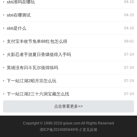
sbti准吗在哪玩
04-10
么。今天就为大家整理出 SBTI 在线测
试官方网址，以及完整的测试攻略，轻
sbti在哪测试
松一键测出你的专属人格。SBTI人格
04-10
测试界面一、SBTI 官方测试链接
(2026 最新正版)SBTI 全称Silly Big
sbti是什么
04-10
Personality
支付宝丰收节免单88红包怎么得
09-01
火影忍者手游夏日香燐值得入手吗
07-24
英雄没有闪斗瓦尔值得练吗
07-24
下一站江湖2昭月宗怎么玩
07-24
下一站江湖2三十六洞宝藏怎么找
07-24
点击查看更多>>
Copyright © 1998-2019 golue.com All Rights Reserved
浙ICP备2024085849号-2
意见反馈