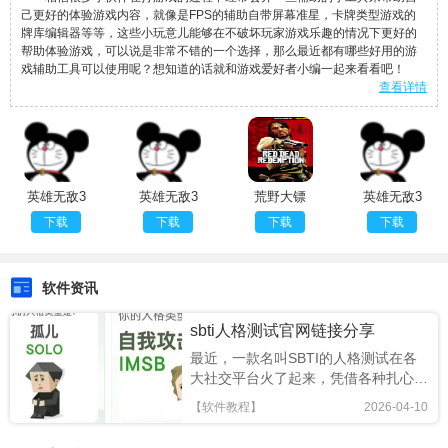
己更好的体验游戏内容，就像是FPS的辅助自带屏幕准星，卡牌类型游戏的
牌库编辑器等等，这些小玩意儿能够在不破坏玩家游戏乐趣的情况下更好的
帮助体验游戏，可以说是非常不错的一个选择，那么最近都有哪些好用的游
戏辅助工具可以使用呢？想知道的话就和游戏爱好者小编一起来看看吧！
查看详情
英雄无敌3
英雄无敌3
荒野大镖
英雄无敌3
深渊号角修
深渊号角修
客：救赎重
深渊号角地
下载
下载
下载
下载
改器
改兵种
制版100%
图编辑器
金牌完成故
事和挑战存
软件资讯
档
sbti人格测试官网链接分享
最近，一款名叫SBTI的人格测试在各
大社交平台火了起来，凭借各种扎心又
搞笑的精神状态标签，迅速成为年轻人
【软件教程】
2026-04-10
的新型社交暗号。很多人跟风玩梗，却
还不知道SBTI 在哪测、正版链接是什