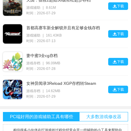
天国：拯救2起始30级轻松起步存档

下载
游戏辅助
|
8.61M
时间：2026-07-29
首都高赛车新全解锁并且有足够金钱存档

下载
游戏辅助
|
161.43KB
时间：2026-07-13
妻中蜜3全cg存档

下载
游戏存档
|
96.09MB
时间：2026-07-28
女神异闻录3Reload XGP存档转Steam

下载
游戏存档
|
14.62MB
时间：2026-07-29
PC端好用的游戏辅助工具有哪些
大多数游戏修改器
相信很多小伙伴在打游戏的过程中经常会开一些辅助的小工具来帮助自