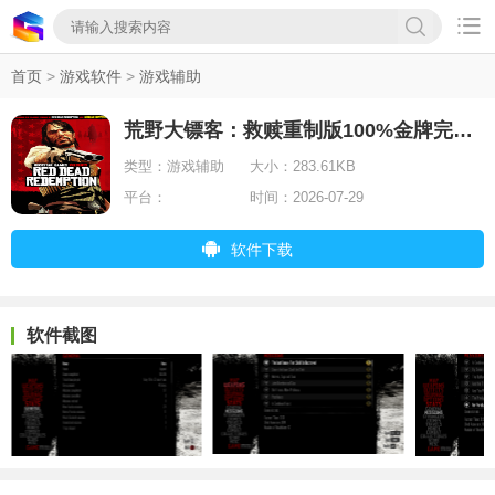

首页
>
游戏软件
>
游戏辅助
荒野大镖客：救赎重制版100%金牌完成故事和挑战存档
类型：
游戏辅助
大小：
283.61KB
平台：
时间：
2026-07-29
软件下载
软件截图