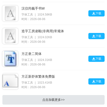
汉仪尚巍手书W

下载
字体工具
|
1024.58KB
时间：2026-08-06
造字工房凌毅(非商用)常规体

下载
字体工具
|
1024.02KB
时间：2026-08-06
方正隶二简体

下载
字体工具
|
1024.31KB
时间：2026-08-06
方正新舒体繁体免费版

下载
字体工具
|
1023.41KB
时间：2026-08-06
点击加载更多>>