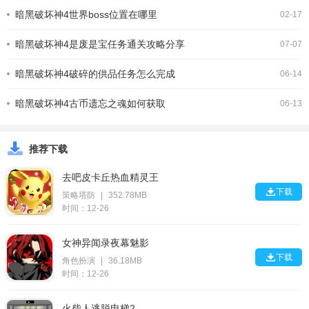
暗黑破坏神4世界boss位置在哪里
02-17
暗黑破坏神4是废是宝任务通关攻略分享
07-07
暗黑破坏神4破碎的供品任务怎么完成
06-14
暗黑破坏神4古币遗忘之魂如何获取
06-13
推荐下载
去吧皮卡丘热血精灵王

下载
策略塔防
|
352.78MB
时间：12-26
女神异闻录夜幕魅影

下载
角色扮演
|
36.18MB
时间：12-26
火柴人逃脱电梯2