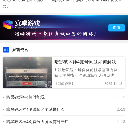
险。
查看
游戏资讯
暗黑破坏神4账号问题如何解决
1.注册流程：确保你前往暴雪官方网
站，按照指引准确填写个人信息进行账
号注册。注意邮箱的正确性，这将用于
【新闻资讯】
2025-11-13
接收账号相关通知。若在注册时遇到验
证码无法接收等问题，检查网络连接，
暗黑破坏神4何时能玩
11-13
或尝试更换邮箱重新注册。2.登录困
难：若忘记密码，通过暴雪登录页面
暗黑破坏神4测试预约奖励是什么
的“忘记密码”选项，按照
11-13
暗黑破坏神4免费压力测试何时开启
11-13