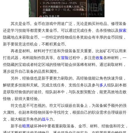
其次是金币。金币在游戏中用途广泛，无论是购买补给品、修理装备
还是学习技能等都需要大量金币。可以通过完成任务、击杀怪物以及
探索
隐藏地点来获取金币。一些特定的怪物或任务奖励会有丰厚的金币回报，
新手要留意这些机会，不断积累金币。
再者是材料。材料对于打造和升级装备至关重要。比如矿石可以用来
打造武器，布料能制作防具等。在
冒险
过程中，多注意
收集
各种材料，一
些隐藏的宝箱或者特定区域的怪物可能会掉落稀有材料。通过刷取材料，
逐步提升自己装备的品质和属性。
另外，经验值也是新手要努力刷取的。高经验值能让角色快速升级，
解锁更多技能和天赋。完成主线任务、支线任务以及参与
多人
组队副本都
是获取经验值的好途径。组队副本中，与队友默契配合，能更高效地击败
怪物，获得大量经验。
符文也是不可忽视的。符文可以镶嵌在装备上，为装备赋予额外的强
大属性。在副本和怪物掉落中寻找符文，根据自己的职业需求合理镶嵌符
文，能大幅提升角色的
战斗
力。
新手在
暗黑
破坏神4中要着重刷取装备、金币、材料、经验值和符文，
通过不断积累这些关键物品，逐步提升自己的实力，在暗黑世界中畅快冒