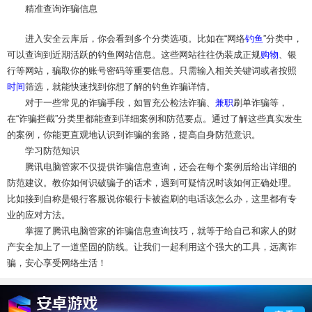
精准查询诈骗信息
进入安全云库后，你会看到多个分类选项。比如在“网络
钓鱼
”分类中，
可以查询到近期活跃的钓鱼网站信息。这些网站往往伪装成正规
购物
、银
行等网站，骗取你的账号密码等重要信息。只需输入相关关键词或者按照
时间
筛选，就能快速找到你想了解的钓鱼诈骗详情。
对于一些常见的诈骗手段，如冒充公检法诈骗、
兼职
刷单诈骗等，
在“诈骗拦截”分类里都能查到详细案例和防范要点。通过了解这些真实发生
的案例，你能更直观地认识到诈骗的套路，提高自身防范意识。
学习防范知识
腾讯电脑管家不仅提供诈骗信息查询，还会在每个案例后给出详细的
防范建议。教你如何识破骗子的话术，遇到可疑情况时该如何正确处理。
比如接到自称是银行客服说你银行卡被盗刷的电话该怎么办，这里都有专
业的应对方法。
掌握了腾讯电脑管家的诈骗信息查询技巧，就等于给自己和家人的财
产安全加上了一道坚固的防线。让我们一起利用这个强大的工具，远离诈
骗，安心享受网络生活！