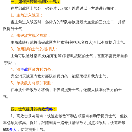
三、如何扭转局部战区士气：
在局部战区士气处于劣势时，玩家可以通过以下方法进行扭转：
1、主角进入战区：
当主角进入战区时，劣势方的部队会恢复最大血量的三分之二，并稍
微提升士气。
2、击破敌方战区敌将：
主角或随行武将击破战区内的敌将(包括无名敌人)可以有效提升士气。
3、使用影响士气的指挥技：
主角可以通过指挥技(如齐射等)来影响战区的士气，甚至不需要亲自参
与战斗。
4、清
空战
区敌方兵力条：
完全消灭战区内敌方部队的兵力条，能显著提升我方士气。
5、单挑敌方将领并获胜：
在单挑中击败敌方将领，不仅能提升士气，还能大幅削弱敌方的士
气。
四、士气提升的有效
策略
：
1、高效击杀与清点：快速击破敌军和占领据点有助于提升士气，但效
率必须足够高。例如，跟随刘备一路专注清除敌方据点和敌兵，快速击破
600
多人
，便能提升士气。