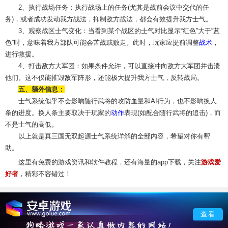
2、执行战场任务：执行战场上的任务(尤其是战前会议中交代的任
务)，或者成功发动我方战法，抑制敌方战法，都会有效提升我方士气。
3、观察战区士气变化：当看到某个战区的士气对比显示“红色”大于“蓝
色”时，意味着我方部队可能会苦战或败走。此时，玩家应提前调整
战术
，
进行救援。
4、打击敌方大军团：如果条件允许，可以直接冲向敌方大军团并击溃
他们。这不仅能摧毁敌军阵形，还能极大提升我方士气，反转战局。
五、额外信息：
士气系统似乎不会影响随行武将的攻防血量和AI行为，也不影响换人
条的进度。换人条主要取决于玩家的
动作
表现(如配合随行武将的追击)，而
不是士气的高低。
以上就是真三国无双起源士气系统详解的全部内容，希望对你有帮
助。
这里有免费的游戏资讯和软件教程，还有海量的app下载，关注
游戏爱
好者
，精彩不容错过！
查看