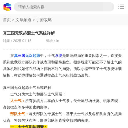

首页
>
文章频道
>
手游攻略
真三国无双起源士气系统详解
时间：2025-01-15
编辑：ln
在
真
三国
无双起源
中，士气
系统
是影响战局的重要因素之一，直接关
系到敌我双方部队的作战表现和最终胜负。很多玩家可能还不了解士气的
具体机制和如何在战场上扭转不利的局势。所以小编带来了士气系统详细
解析，帮助你理解如何通过提高士气来扭转战场形势。
真三国无双起源士气系统详解
士气分为大士气和部队士气两层：
大士气：
所有参战方共享的大士气条，受全局战场状况、玩家表现、
占领据点等多种因素的影响。
部队士气：
每支部队的专属士气，基于大士气以及各部队自身的战局
状态、将领的状态等，影响部队间直接交战时的表现。
一、大士气影响因素：