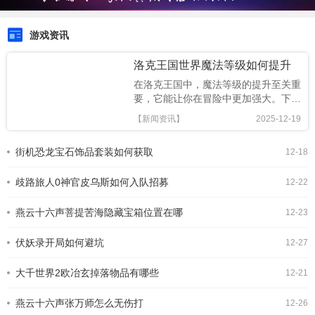
游戏资讯
洛克王国世界魔法等级如何提升
在洛克王国中，魔法等级的提升至关重
要，它能让你在冒险中更加强大。下面
就为大家详细介绍魔法等级怎么升。战
【新闻资讯】
2025-12-19
斗历练参与各种战斗是提升魔法等级的
基础途径。无论是与野生宠物对战，还
街机恐龙宝石饰品套装如何获取
12-18
是参与王国中的各种战斗活动，每一次
战斗都是积累经验的好机会。战斗中，
歧路旅人0神官皮乌斯如何入队招募
合理运用魔法技能，对敌
12-22
燕云十六声菩提苦海隐藏宝箱位置在哪
12-23
伏妖录开局如何避坑
12-27
大千世界2欧冶玄掉落物品有哪些
12-21
燕云十六声张万师怎么无伤打
12-26