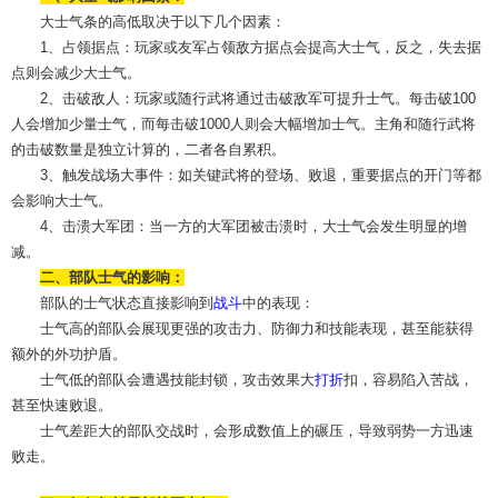
大士气条的高低取决于以下几个因素：
1、占领据点：玩家或友军占领敌方据点会提高大士气，反之，失去据
点则会减少大士气。
2、击破敌人：玩家或随行武将通过击破敌军可提升士气。每击破100
人会增加少量士气，而每击破1000人则会大幅增加士气。主角和随行武将
的击破数量是独立计算的，二者各自累积。
3、触发战场大事件：如关键武将的登场、败退，重要据点的开门等都
会影响大士气。
4、击溃大军团：当一方的大军团被击溃时，大士气会发生明显的增
减。
二、部队士气的影响：
部队的士气状态直接影响到
战斗
中的表现：
士气高的部队会展现更强的攻击力、防御力和技能表现，甚至能获得
额外的外功护盾。
士气低的部队会遭遇技能封锁，攻击效果大
打折
扣，容易陷入苦战，
甚至快速败退。
士气差距大的部队交战时，会形成数值上的碾压，导致弱势一方迅速
败走。