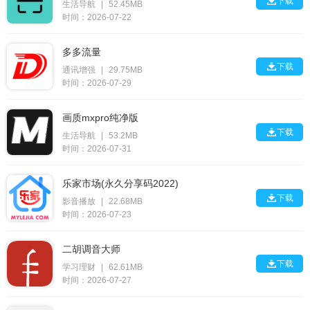

下载
生活导航
|
52.45MB
时间：2026-07-22
多多流量

下载
通讯增强
|
29.75MB
时间：2026-07-29
画质mxpro纯净版

下载
生活导航
|
53.2MB
时间：2026-07-31
乐家市场(永久分享码2022)

下载
影音播放
|
22.68MB
时间：2026-07-23
二胡调音大师

下载
学习理财
|
62.61MB
时间：2026-07-27