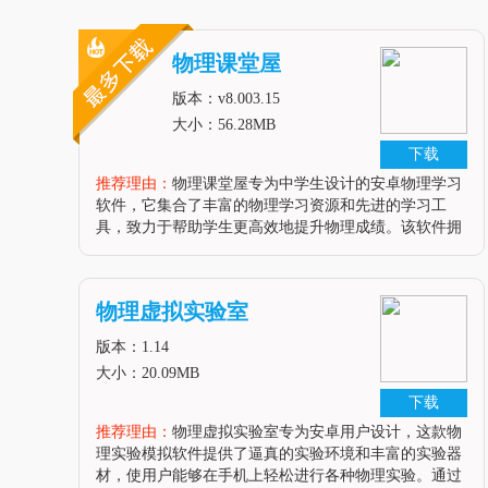
物理课堂屋
版本：v8.003.15
大小：56.28MB
下载
推荐理由：
物理课堂屋专为中学生设计的安卓物理学习
软件，它集合了丰富的物理学习资源和先进的学习工
具，致力于帮助学生更高效地提升物理成绩。该软件拥
有专业的教师团队，提供详尽的课程内容，以及互动式
的学习方式，让学生在轻松愉快的氛围中掌握物理知
识。软件特性1. 拥有一流的名师团队，为用户提供专业
物理虚拟实验室
且生动的物理课程讲解。2. 支持智能课件和智能笔记功
能，让学习过程更加便捷高效。3. 提供领先的复习系
版本：1.14
统，帮助学生巩固知识
大小：20.09MB
下载
推荐理由：
物理虚拟实验室专为安卓用户设计，这款物
理实验模拟软件提供了逼真的实验环境和丰富的实验器
材，使用户能够在手机上轻松进行各种物理实验。通过