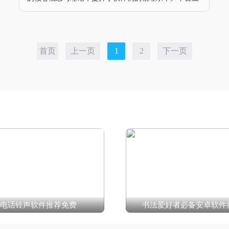
所有的课程都是由专业的物理老师进行授课讲解，还提
供了丰富的物理题库来巩固所学的物理知识点。同时可
以线上与其他小伙伴交流询问物理方面的问题，能够提
升用户们的物理学习效率。软件特色采用了独特的物理
引擎，模拟真实的物理运动规律可以通过软件进行实验
首页
上一页
1
2
下一页
操作，观察实验现象，并与
电话铃声软件推荐免费
书法爱好者必备安卓软件