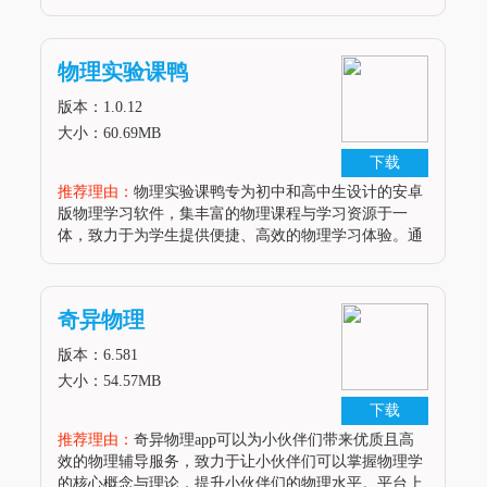
可以通过该软件自由设计电路，设置器件属性，模拟实
验过程，从而锻炼动手能力并加深对物理知识的理解。
软件亮点1. 物理实验模拟器提供了器件属性自由设置的
物理实验课鸭
功能，用户可以完整复原自己的电路图，使模拟实验更
加接近真实情况。2. 软件支持用户随意设计电路，不受
版本：1.0.12
教材或经验限制，为用
大小：60.69MB
下载
推荐理由：
物理实验课鸭专为初中和高中生设计的安卓
版物理学习软件，集丰富的物理课程与学习资源于一
体，致力于为学生提供便捷、高效的物理学习体验。通
过这款软件，学生可以随时随地深入学习物理理论知
识，观看名师视频课程，进行模拟实验操作，从而加深
对物理学科的理解与掌握。软件亮点1. 提供海量物理学
奇异物理
习资源，涵盖理论知识和实验内容，助力学生稳步提升
物理学习成效。2. 支持实时仿真实验，允许学生自由设
版本：6.581
计电路、设置器件属性，
大小：54.57MB
下载
推荐理由：
奇异物理app可以为小伙伴们带来优质且高
效的物理辅导服务，致力于让小伙伴们可以掌握物理学
的核心概念与理论，提升小伙伴们的物理水平。平台上