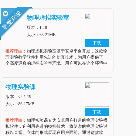
物理虚拟实验室
版本：1.10
大小：65.21MB
下载
推荐理由：
物理虚拟实验室基于安卓平台开发，这款物
理实验教学软件利用先进的仿真技术，为用户提供了一
个高度逼真的虚拟实验室环境。用户可以在这个环境中
自由进行各种物理实验的模拟操作，从而更深入地理解
和掌握物理学的原理和应用。软件亮点1. 丰富的实验内
容：物理虚拟实验室涵盖了力学、热学、光学、电学等
物理实验课
多个领域的实验，满足了用户多样化的学习需求。2. 高
度逼真的模拟环境：软件采用先进的仿真技术，能够精
版本：v2.1.19
确模拟实验场景和物
大小：86.17MB
下载
推荐理由：
物理实验课专为安卓用户打造的物理实验模
拟软件，它利用先进的模拟技术，将复杂的物理实验过
程以直观、立体的形式展现在用户面前。通过这款软