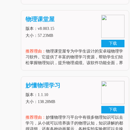
物理虚拟实验室，用户可以深入了解物理学的原理和应
用，提升对物理学科的理解和兴趣。软件亮点1. 高度逼
真的实验环境：物理虚拟实验室通过先进的模拟技术，
物理课堂屋
为用户打造了高度逼真的实验环境，使用户仿佛置身于
真实的实验室中。2. 丰富的实验器材：软件提供了多种
版本：v8.003.15
实验器材供用户选择
大小：57.23MB
下载
推荐理由：
物理课堂屋专为中学生设计的安卓端物理学
习软件。它提供了丰富的物理学习资源，帮助学生们轻
松掌握物理知识，提升物理成绩。该软件功能全面，界
面友好，是学生们学习物理的得力助手。软件亮点1. 物
理课堂屋拥有大量的物理学习视频和图文解析，让学生
们能够更直观地理解物理知识。2. 软件提供同步练习
妙懂物理学习
题，让学生们能够巩固所学知识，提高解题能力。3. 支
持纸基智能练习册下载打印，方便学生们随时随地进行
版本：1.1.10
学习。软件特性1
大小：138.28MB
下载
推荐理由：
妙懂物理学习平台中有很多物理知识可以去
学习，从小就可以培养孩子的物理认知，知识讲解的都
很详细，还有各种动画展示，各种实拍实验都可以去操