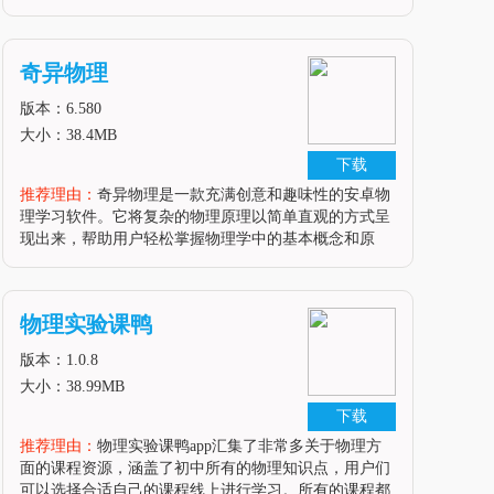
件，用户可以随时随地进行实验操作，深入了解物理原
理，提高实验技能。软件亮点1. 丰富的实验内容：物理
实验课涵盖了力学、光学、电学等多个领域的实验，满
奇异物理
足用户不同的学习需求。2. 真实的模拟体验：软件采用
高精度的模拟引擎，能够真实还原实验过程，让用户仿
版本：6.580
佛置身于实验室之中。
大小：38.4MB
下载
推荐理由：
奇异物理是一款充满创意和趣味性的安卓物
理学习软件。它将复杂的物理原理以简单直观的方式呈
现出来，帮助用户轻松掌握物理学中的基本概念和原
理。通过奇异物理，用户可以深入了解力学、电磁学、
光学、热力学等多个物理领域，同时享受到学习的乐趣
和成就感。软件亮点1.直观易懂：
物理实验课鸭
版本：1.0.8
大小：38.99MB
下载
推荐理由：
物理实验课鸭app汇集了非常多关于物理方
面的课程资源，涵盖了初中所有的物理知识点，用户们
可以选择合适自己的课程线上进行学习。所有的课程都