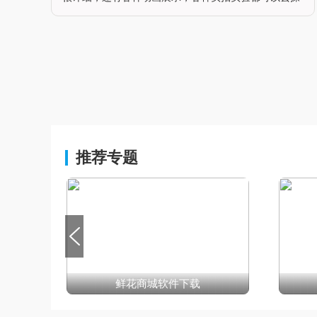
作，一边动手一边了解物理知识，学习的效率都很高，
课程内容不繁琐，不会给到孩子学习上的压力。软件功
能1、提供不同物理知识的教学让你更好进行观看，支
持用户选择演示实验操作。2、支持自由创建太阳系，
可以直接查看电荷运动的实时情况，支持随意使用。
3、支持查看自己的作品，可以
推荐专题
鲜花商城软件下载