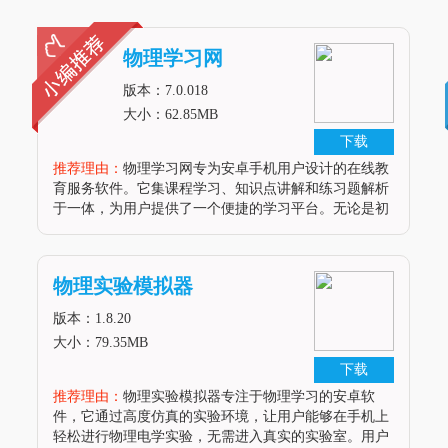
物理学习网
版本：7.0.018
大小：62.85MB
下载
推荐理由：
物理学习网专为安卓手机用户设计的在线教
育服务软件。它集课程学习、知识点讲解和练习题解析
于一体，为用户提供了一个便捷的学习平台。无论是初
学者还是进阶者，都能在这款软件上找到适合自己的学
习资源。APP强项1. 丰富的课程资源：物理学习网涵盖
了物理学科的各个章节和知识点，为用户提供全面的学
物理实验模拟器
习体验。2. 精准的练习题解析：软件内附有大量的练习
题及详细解析，帮助用户巩固所学知识。3. 便捷的学习
版本：1.8.20
方式：用户可
大小：79.35MB
下载
推荐理由：
物理实验模拟器专注于物理学习的安卓软
件，它通过高度仿真的实验环境，让用户能够在手机上
轻松进行物理电学实验，无需进入真实的实验室。用户