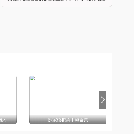
是由专业的老师进行讲解，可以提升学生们学习物理的
效率。同时可以通过模拟实验的方式来更好地了解各种
物理知识，带来了更加愉悦的学习体验，不断提升自己
的物理成绩。软件特色包含了超多知识点和实验内容的
物理学习软件通过模拟实验的过程让大家轻松掌握实验
的内容让学生们随时在手机
推荐
拆家模拟类手游合集