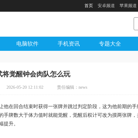
首页
安卓频道
苹果频道
电脑软件
手机资讯
专题大全
武将觉醒钟会肉队怎么玩
2026-05-20 12:11:02
责任编辑：news
让他在回合结束时获得一张牌并跳过判定阶段，这为他前期的手
的手牌数大于体力值时就能觉醒，觉醒后权计可改为摸两张牌，
幅提升。