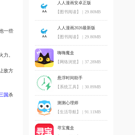
人人漫画安卓正版
【图书阅读】
|
29.80MB
人人漫画2026最新版
他一些
【图书阅读】
|
29.80MB
嗨嗨魔盒
火力。
【网络浏览】
|
37.28MB
让敌方
悬浮时间助手
【系统工具】
|
30.89MB
三国
杀
测测心理师
【生活导航】
|
91.11MB
寻宝魔盒