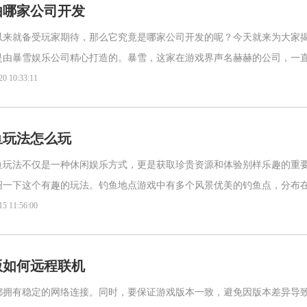
由哪家公司开发
以来就备受玩家期待，那么它究竟是哪家公司开发的呢？今天就来为大家
是由暴雪娱乐公司精心打造的。暴雪，这家在游戏界声名赫赫的公司，一
全球。暴雪拥有着顶尖的游戏开发团队，他们凭借丰富的经验与卓越的
20 10:33:11
鱼玩法怎么玩
鱼玩法不仅是一种休闲娱乐方式，更是获取珍贵资源和体验别样乐趣的重
绍一下这个有趣的玩法。钓鱼地点游戏中有多个风景优美的钓鱼点，分布
的湖泊、蜿蜒的河流等。不同地点钓到的鱼种类和品质会有所差异，你
15 11:56:00
版如何远程联机
都拥有稳定的网络连接。同时，要保证游戏版本一致，避免因版本差异导