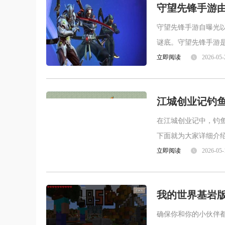
守望先锋手游
守望先锋手游自曝光
谜底。守望先锋手游
以高品质的游戏闻名
立即阅读
2026-05-
江城创业记钓
在江城创业记中，钓
下面就为大家详细介
各个角落。比如宁静
立即阅读
2026-05-
我的世界基岩
确保你和你的小伙伴