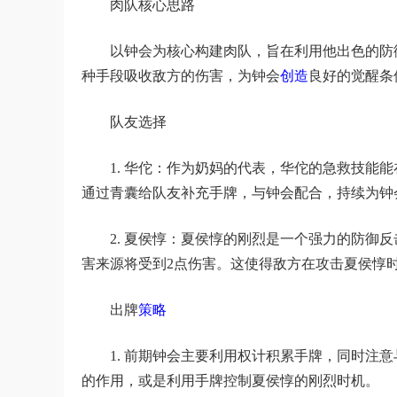
肉队核心思路
以钟会为核心构建肉队，旨在利用他出色的防
种手段吸收敌方的伤害，为钟会
创造
良好的觉醒条
队友选择
1. 华佗：作为奶妈的代表，华佗的急救技能
通过青囊给队友补充手牌，与钟会配合，持续为钟
2. 夏侯惇：夏侯惇的刚烈是一个强力的防御
害来源将受到2点伤害。这使得敌方在攻击夏侯惇
出牌
策略
1. 前期钟会主要利用权计积累手牌，同时注
的作用，或是利用手牌控制夏侯惇的刚烈时机。