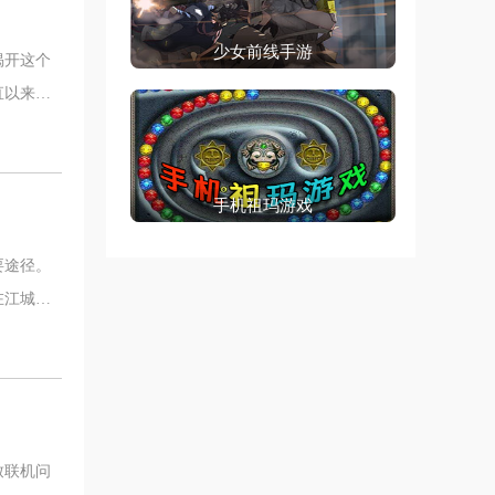
少女前线手游
揭开这个
直以来都
手机祖玛游戏
要途径。
在江城的
致联机问