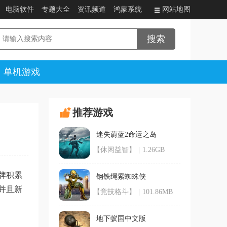
电脑软件
专题大全
资讯频道
鸿蒙系统
网站地图
单机游戏
推荐游戏
迷失蔚蓝2命运之岛
【休闲益智】
|
1.26GB
牌积累
钢铁绳索蜘蛛侠
并且新
【竞技格斗】
|
101.86MB
地下蚁国中文版