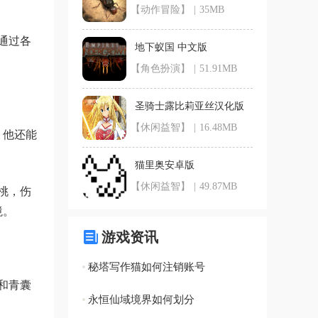
【动作冒险】
|
35MB
通过各
地下蚁国 中文版
【角色扮演】
|
51.91MB
圣骑士露比莉亚丝汉化版
【休闲益智】
|
16.48MB
。他还能
猫里奥安卓版
【休闲益智】
|
49.87MB
桃，伤
境。
游戏资讯
秘塔写作猫如何注销账号
和青囊
永恒仙域境界如何划分