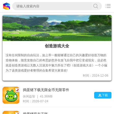

创造游戏大全
没有任何限制的自由玩法，如上帝一般能够通过自己的兴趣爱好创造万物的
造物体验，随意发散自己的奇思妙想并在放飞自我中把它变成现实，这必然
就是创造类游戏让无数人沉迷其中魅力所在了吧!《创造游戏大全》一个小编
为了该类游戏爱好者整理的合集希望大家喜欢!
时间：2024-12-06
捣蛋猪下载无限金币无限零件

下载
休闲益智
|
41.36MB
时间：2026-07-24