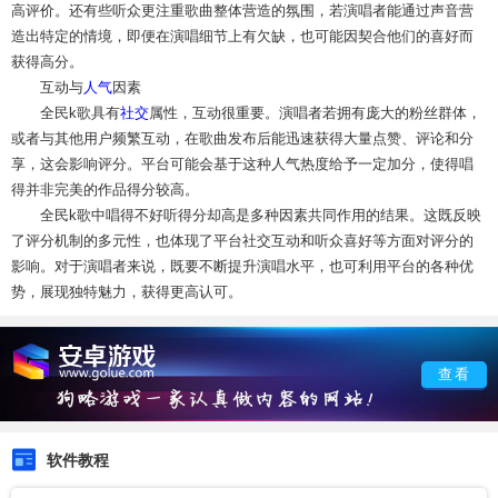
高评价。还有些听众更注重歌曲整体营造的氛围，若演唱者能通过声音营
造出特定的情境，即便在演唱细节上有欠缺，也可能因契合他们的喜好而
获得高分。
互动与
人气
因素
全民k歌具有
社交
属性，互动很重要。演唱者若拥有庞大的粉丝群体，
或者与其他用户频繁互动，在歌曲发布后能迅速获得大量点赞、评论和分
享，这会影响评分。平台可能会基于这种人气热度给予一定加分，使得唱
得并非完美的作品得分较高。
全民k歌中唱得不好听得分却高是多种因素共同作用的结果。这既反映
了评分机制的多元性，也体现了平台社交互动和听众喜好等方面对评分的
影响。对于演唱者来说，既要不断提升演唱水平，也可利用平台的各种优
势，展现独特魅力，获得更高认可。
查看
软件教程