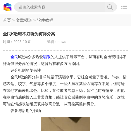

首页
>
文章频道
>
软件教程
全民K歌唱不好听为何得分高
时间：2025-10-01
编辑：news
全民
k歌为众多热爱
唱歌
的人提供了展示平台，然而有时会出现唱得不
好听但得分高的情况，这背后有着多方面原因。
评分机制的复杂性
全民k歌的评分并非单纯基于演唱水平。它综合考量了音准、节奏、情
感表达、咬字、气息等多个维度。一些人虽在某些方面存在不足，但可能
在其他方面表现出色。比如，某位歌者气息不稳，音准也时有偏差，但他
在歌曲情感的投入上非常真挚，能让听众感受到歌曲中的喜怒哀乐，这就
可能在情感表达维度获得较高分数，从而拉高整体得分。
设备与后期的影响