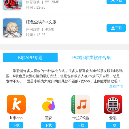

下载
体育游戏
|
55.15MB
时间：12-26
棕色尘埃2中文版

下载
休闲益智
|
40Mb
时间：12-26
K歌APP专题
PC端k歌类软件合集
唱歌是许多人喜欢的一种放松方式，很多人都喜欢去ktv和朋友以前k歌玩
耍，K歌也是发泄心情的最好办法，但是也有很多人在ktv放不开自己，总是
发挥不好。下面是小编为大家归纳的几款不错的k歌app，让你能尽情歌唱！
查看详情
K米app
回森
卡拉OK越
爱唱
南
下载
下载
下载
下载