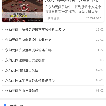
永劫无间手游腊月十八在哪里找
在永劫无间手游中，找到腊月十八这个
特殊日期有一定技巧。首先，进入游戏
主界面后，仔细查看日历板块。一般来
【新闻资讯】
2025-12-25
说，日历会清晰地标注各种日期信息，
找到腊月十八并不困难。它通常会按照
永劫无间手游妖刀姬璃宫芙纱价格是多少
12-02
农历顺序依次显示，可能会以醒目的颜
色或特别的标识来区分不同日期。若日
永劫无间手游李寻欢技能是什么
历上未直接找到腊月十八
12-01
永劫无间手游监察测试答案在哪
11-27
永劫无间猛蓄猛出怎么操作
10-03
永劫无间如何退出队伍
09-27
永劫无间无尘奥义外观价格是多少
08-03
永劫无间岳山技能如何
08-02