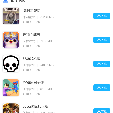
推荐下载
脑洞高智商

下载
休闲益智
|
252.46MB
时间：12-25
云顶之弈云

下载
卡牌对战
|
59.63MB
时间：12-25
战场联机版

下载
动作冒险
|
248.35MB
时间：12-25
怪物房间子弹

下载
动作冒险
|
48.19MB
时间：12-25
pubg国际服正版

下载
飞行射击
|
2001.24MB