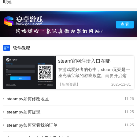
时光。
查看
软件教程
steam官网注册入口在哪
在游戏爱好者的心中，steam无疑是一
座充满宝藏的游戏殿堂。而要开启这座
殿堂的大门，找到正确的steam官网注
【新闻资讯】
2025-12-31
册入口至关重要。为何选择
steamsteam汇聚了海量丰富多样的游
steampy如何修改地区
11-26
戏，从惊险刺激的动作射击游戏，到引
人入胜的角色扮演游戏，再到烧脑益智
steampy如何提现
的策略游戏等等，
11-25
steampy如何查看我的订单
11-25