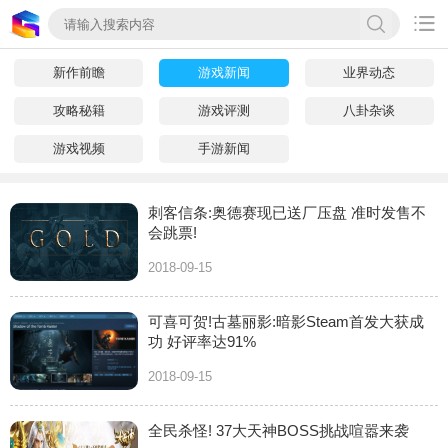

新作前瞻
游戏新闻
业界动态
攻略秘籍
游戏评测
八卦杂谈
游戏视频
手游新闻
刺客信条:奥德赛现已送厂压盘 准时发售不
会跳票!
2018-09-15
可喜可贺!古墓丽影:暗影Steam首发大获成
功 好评率达91%
2018-09-15
全民杀怪! 37大天神BOSS挑战喧嚣来袭