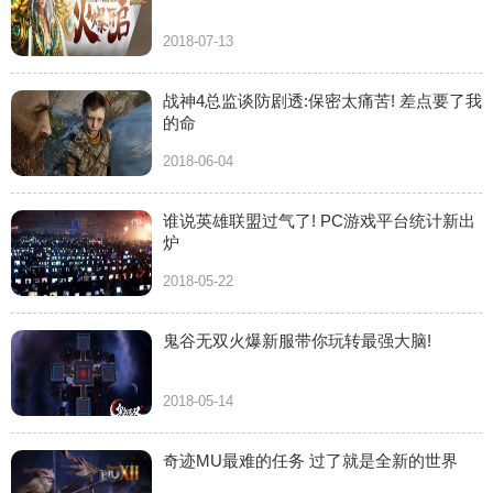
2018-07-13
战神4总监谈防剧透:保密太痛苦! 差点要了我
的命
2018-06-04
谁说英雄联盟过气了! PC游戏平台统计新出
炉
2018-05-22
鬼谷无双火爆新服带你玩转最强大脑!
2018-05-14
奇迹MU最难的任务 过了就是全新的世界