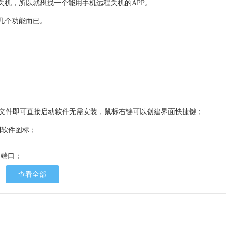
关机，所以就想找一个能用手机远程关机的APP。
几个功能而已。
xe文件即可直接启动软件无需安装，鼠标右键可以创建界面快捷键；
到软件图标；
和端口；
查看全部
用手机远程控制电脑进行关机。
者
下载更多软件和游戏吧！