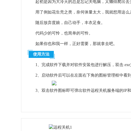
起初是因为大冷天的总是忘记关电脑，又懒得爬出去
用了例如花生壳之类，奈何体量太大，我就想用这么
随后放弃度娘，自己动手，丰衣足食。
代码少的可怜，也简单的可怜。
如果你也和我一样，正好需要，那就拿去吧。
使用方法
1、完成软件下载并对软件安装包进行解压，双击.e
2、启动软件后可以在左面右下角的图标管理框中看
3、双击软件图标即可弹出软件远程关机服务端的IP
4、使用手机安装该软件的apk移动端软件，可以使
以上就是远程关机的全部内容了，快快收藏
软件爱好