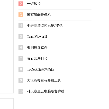
2
一键远控
3
米家智能摄像机
4
中维高清监控系统JNVR
5
TeamViewer11
6
虫洞投屏软件
7
萤石云序列号
8
ToDesk绿色精简版
9
大漠驼铃远程开机工具
10
科天章鱼云电脑版客户端