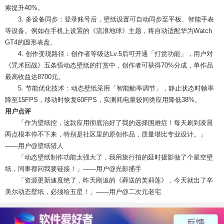
索提升40%。
3. 多设备同步：登录账号后，壁纸设置可自动同步至平板、智能手表
等设备。例如在手机上设置的《流浪地球》主题，将自动适配华为Watch
GT4的圆形表盘。
4. 创作变现路径：创作者等级达Lv.5后可开通「打赏功能」，用户对
《咒术回战》五条悟动态壁纸的打赏中，创作者可获得70%分成，单作品
最高收益达8700元。
5. 节能优化技术：动态壁纸采用「智能帧率调节」，静止状态时帧率
降至15FPS，移动时恢复60FPS，实测耗电量较同类应用降低38%。
用户点评
「作为壁纸控，这款应用彻底治好了我的选择困难症！每天刷到凌晨
两点根本停不下来，特别是社区里的原创作品，质量堪比专业设计。」
——用户@壁纸猎人
「动态壁纸制作功能太强大了，我用旅行拍的延时摄影做了个星空壁
纸，同事都问我要链接！」——用户@光影捕手
「资源更新速度绝了，昨天刚追的《葬送的芙莉莲》，今天就出了辛
美尔动态壁纸，必须给五星！」——用户@二次元老宅