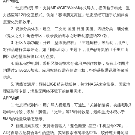
APP特征
1. 动态壁纸引擎：支持MP4/GIF/WebM格式导入，提供粒子特效、重
力感应等12种交互模式。例如「赛博朋克霓虹」动态壁纸可随手机倾斜角
度变化光影效果。
2. 资源分类体系：建立「二次元-国漫-日漫-美漫」四级分类，细分至
《鬼灭之刃》角色专区，收录炭治郎水之呼吸动态壁纸237款。
3. 社区互动功能：开设「壁纸挑战赛」「主题周榜」等活动，用户可
对作品进行弹幕评论。如「国风山水」主题下，用户@青岚的《千里江山
图》动态壁纸获得12.4万点赞。
4. 隐私保护机制：采用区块链技术存储用户创作数据，所有上传图片
均通过SHA-256加密。应用权限仅需存储访问权，拒绝获取通讯录等敏感
信息。
5. 离线资源库：预装10GB精选壁纸包，包含NASA太空影像、国家地
理摄影等专题，满足无网络环境下的使用需求。
APP讲解
1. 动态壁纸制作：用户导入视频后，可通过「关键帧编辑」功能截取3
秒精华片段，添加「飘雪」「光晕」等18种特效层，最终生成体积小于
5MB的轻量级动态壁纸。
2. 智能搜索系统：支持语音输入「蓝色渐变+星空+手机型号X20」，
AI将自动匹配符合条件的壁纸。实测搜索准确率达92%，较传统关键词搜