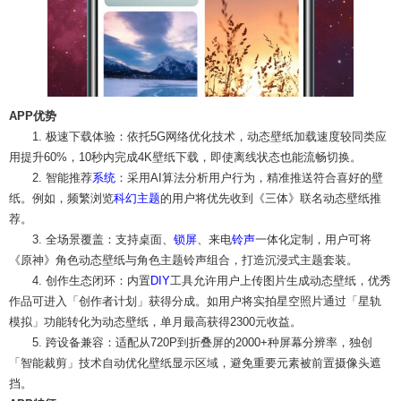
APP优势
1. 极速下载体验：依托5G网络优化技术，动态壁纸加载速度较同类应
用提升60%，10秒内完成4K壁纸下载，即使离线状态也能流畅切换。
2. 智能推荐
系统
：采用AI算法分析用户行为，精准推送符合喜好的壁
纸。例如，频繁浏览
科幻
主题
的用户将优先收到《三体》联名动态壁纸推
荐。
3. 全场景覆盖：支持桌面、
锁屏
、来电
铃声
一体化定制，用户可将
《原神》角色动态壁纸与角色主题铃声组合，打造沉浸式主题套装。
4. 创作生态闭环：内置
DIY
工具允许用户上传图片生成动态壁纸，优秀
作品可进入「创作者计划」获得分成。如用户将实拍星空照片通过「星轨
模拟」功能转化为动态壁纸，单月最高获得2300元收益。
5. 跨设备兼容：适配从720P到折叠屏的2000+种屏幕分辨率，独创
「智能裁剪」技术自动优化壁纸显示区域，避免重要元素被前置摄像头遮
挡。