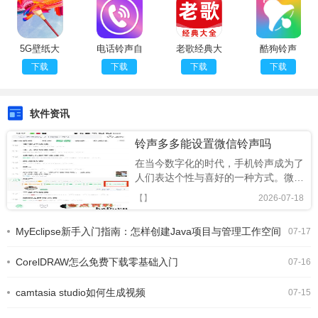
5G壁纸大
电话铃声自
老歌经典大
酷狗铃声
全定制版
定义版
全纯净版
appv4.3.9
下载
下载
下载
下载
安卓免费版
软件资讯
铃声多多能设置微信铃声吗
在当今数字化的时代，手机铃声成为了
人们表达个性与喜好的一种方式。微信
作为一款广泛使用的社交软件，其提示
【】
2026-07-18
音也备受关注。而铃声多多这款应用，
常常被人们用来寻找各种独特的铃声。
MyEclipse新手入门指南：怎样创建Java项目与管理工作空间
07-17
那么，铃声多多可以设置微信铃声吗？
铃声多多的丰富资源铃声多多拥有海量
CorelDRAW怎么免费下载零基础入门
的铃声资源，涵盖了各种
07-16
camtasia studio如何生成视频
07-15