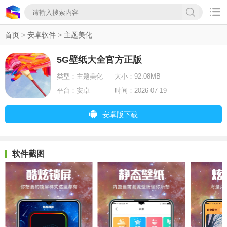

首页
>
安卓软件
>
主题美化
5G壁纸大全官方正版
类型：
主题美化
大小：
92.08MB
平台：
安卓
时间：
2026-07-19
安卓版下载
软件截图