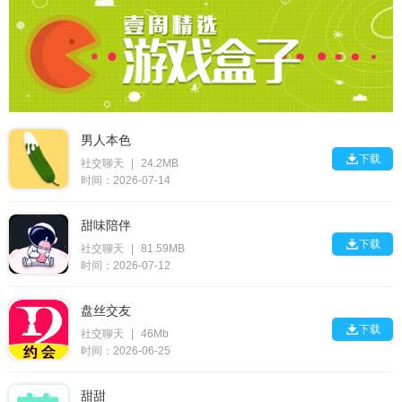
男人本色

下载
社交聊天
|
24.2MB
时间：2026-07-14
甜味陪伴

下载
社交聊天
|
81.59MB
时间：2026-07-12
盘丝交友

下载
社交聊天
|
46Mb
时间：2026-06-25
甜甜