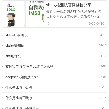
sbti人格测试官网链接分享
最近，一款名叫SBTI的人格测试在各
大社交平台火了起来，凭借各种扎心又
搞笑的精神状态标签，迅速成为年轻人
【】
2026-04-10
的新型社交暗号。很多人跟风玩梗，却
还不知道SBTI 在哪测、正版链接是什
sbti准吗在哪玩
04-10
么。今天就为大家整理出 SBTI 在线测
试官方网址，以及完整的测试攻略，轻
sbti在哪测试
松一键测出你的专属人格。SBTI人格
04-10
测试界面一、SBTI 官方测试链接
(2026 最新正版)SBTI 全称Silly Big
sbti是什么
04-10
Personality
支付宝丰收节免单88红包怎么得
09-01
deepseek如何接入siri
02-08
什么是比特币反弹
01-14
什么是比特币跳水
01-14
什么是比特币高频套利
01-13