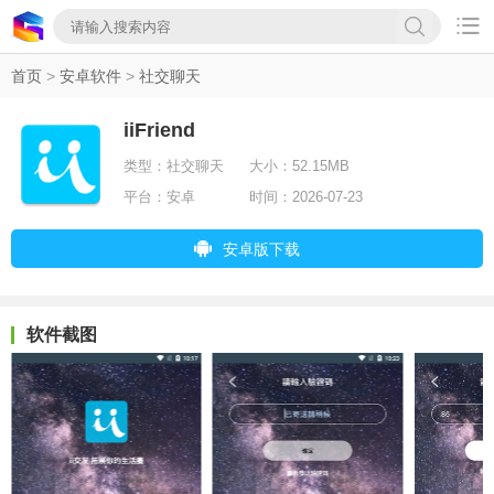

首页
>
安卓软件
>
社交聊天
iiFriend
类型：
社交聊天
大小：
52.15MB
平台：
安卓
时间：
2026-07-23
安卓版下载
软件截图