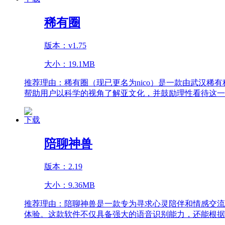
稀有圈
版本：v1.75
大小：19.1MB
推荐理由：
稀有圈（现已更名为nico）是一款由武汉
帮助用户以科学的视角了解亚文化，并鼓励理性看待这一
下载
陪聊神兽
版本：2.19
大小：9.36MB
推荐理由：
陪聊神兽是一款专为寻求心灵陪伴和情感交流
体验。这款软件不仅具备强大的语音识别能力，还能根据