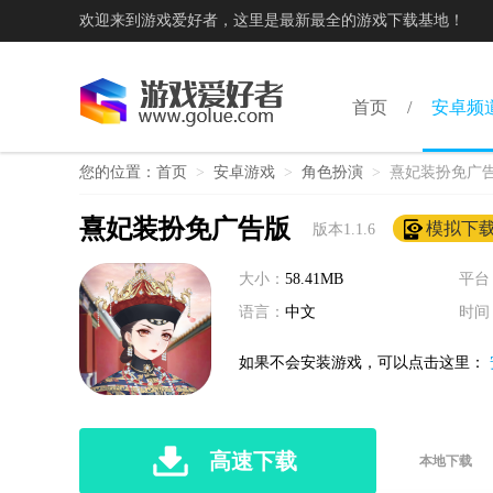
欢迎来到游戏爱好者，这里是最新最全的游戏下载基地！
首页
安卓频
您的位置：
首页
>
安卓游戏
>
角色扮演
>
熹妃装扮免广
熹妃装扮免广告版
模拟下
版本1.1.6
大小：
58.41MB
平台
语言：
中文
时间
如果不会安装游戏，可以点击这里：
高速下载
本地下载