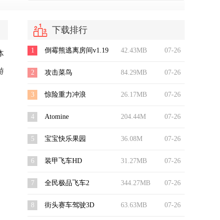
下载排行
1
倒霉熊逃离房间v1.19
42.43MB
07-26
体
游
2
攻击菜鸟
84.29MB
07-26
3
惊险重力冲浪
26.17MB
07-26
4
Atomine
204.44M
07-26
5
宝宝快乐果园
36.08M
07-26
6
装甲飞车HD
31.27MB
07-26
7
全民极品飞车2
344.27MB
07-26
8
街头赛车驾驶3D
63.63MB
07-26