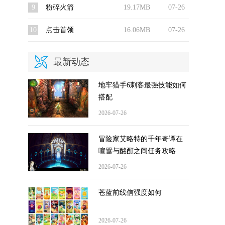
9
粉碎火箭
19.17MB
07-26
10
点击首领
16.06MB
07-26
最新动态
地牢猎手6刺客最强技能如何
搭配
2026-07-26
冒险家艾略特的千年奇谭在
喧嚣与酩酊之间任务攻略
2026-07-26
苍蓝前线信强度如何
2026-07-26