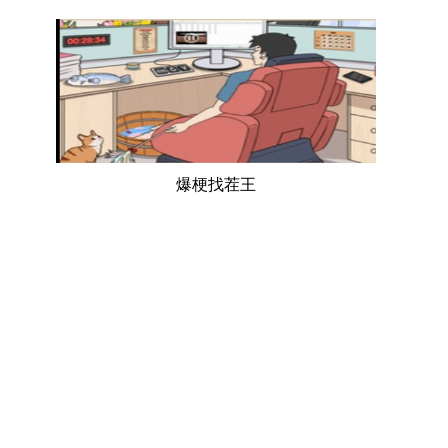
爆梗找茬王