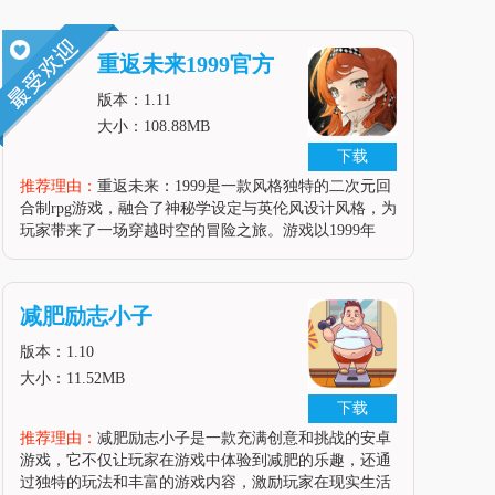
重返未来1999官方
版本：1.11
大小：108.88MB
下载
推荐理由：
重返未来：1999是一款风格独特的二次元回
合制rpg游戏，融合了神秘学设定与英伦风设计风格，为
玩家带来了一场穿越时空的冒险之旅。游戏以1999年
的“暴雨”事件为背景，玩家将扮演不受暴雨影响的神秘
学家维尔汀，在圣洛夫基金会的指派下，穿梭于不同的
时代与国家，寻找并帮助其他神秘学家逃离“暴雨”的灾
减肥励志小子
厄。游戏
版本：1.10
大小：11.52MB
下载
推荐理由：
减肥励志小子是一款充满创意和挑战的安卓
游戏，它不仅让玩家在游戏中体验到减肥的乐趣，还通
过独特的玩法和丰富的游戏内容，激励玩家在现实生活