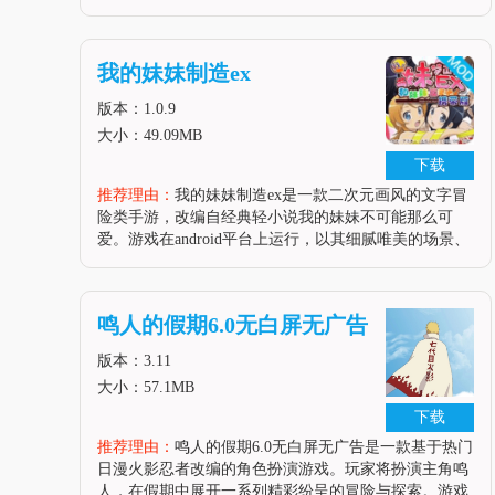
物的世界里，玩家需要控制一名角色在无尽的怪物浪潮
中生存下来，并通过不断战斗、获取经验和金币来提升
角色能力和解锁新的道
我的妹妹制造ex
版本：1.0.9
大小：49.09MB
下载
推荐理由：
我的妹妹制造ex是一款二次元画风的文字冒
险类手游，改编自经典轻小说我的妹妹不可能那么可
爱。游戏在android平台上运行，以其细腻唯美的场景、
可爱富有个性的妹妹形象设计以及高互动性玩法吸引了
大量玩家。玩家将扮演主角京介，与突然变成自己义妹
的桐乃、黑猫等五位女生
鸣人的假期6.0无白屏无广告
版本：3.11
大小：57.1MB
下载
推荐理由：
鸣人的假期6.0无白屏无广告是一款基于热门
日漫火影忍者改编的角色扮演游戏。玩家将扮演主角鸣
人，在假期中展开一系列精彩纷呈的冒险与探索。游戏