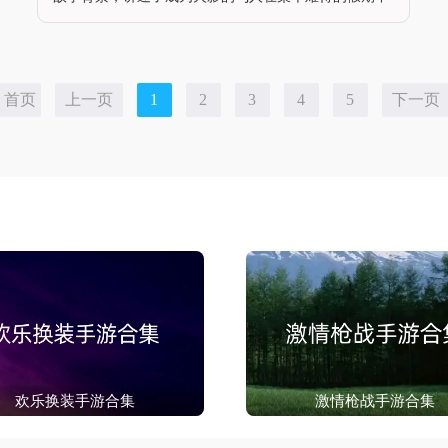
所发生的事件。在这个假期中，整个村子被施展了一种
叫做堕落之术的忍术，导致每个村民都感到无穷的欲
望，只有拥有六道之力的鸣人和佐助才能破解。为了阻
止这个阴谋，鸣人开始了拯
首页
上一页
1
2
3
4
5
下一页
欢乐换装手游合集
激情枪战手游合集