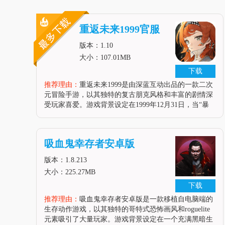
重返未来1999官服
版本：1.10
大小：107.01MB
下载
推荐理由：
重返未来1999是由深蓝互动出品的一款二次
元冒险手游，以其独特的复古朋克风格和丰富的剧情深
受玩家喜爱。游戏背景设定在1999年12月31日，当“暴
雨”降临，玩家将扮演圣洛夫基金会的“司辰”维尔汀，回
到过去寻找各个时代的神秘学家伙伴，一同揭开“暴
雨”的秘密。游戏结合了神秘学和现代科技，玩家需要
吸血鬼幸存者安卓版
使用法术
版本：1.8.213
大小：225.27MB
下载
推荐理由：
吸血鬼幸存者安卓版是一款移植自电脑端的
生存动作游戏，以其独特的哥特式恐怖画风和roguelite
元素吸引了大量玩家。游戏背景设定在一个充满黑暗生