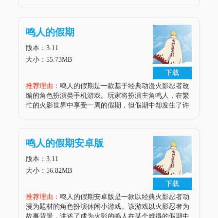
绚丽多彩的仙界为背景，融合了模拟经营、角色扮演、
策略战斗等多种元素，让玩家在自由探索与修炼中体验
修仙的奇妙与乐趣。游戏
鸣人的假期
版本：3.11
大小：55.73MB
下载
推荐理由：
鸣人的假期是一款基于经典动漫火影忍者改
编的角色扮演类手机游戏。玩家将扮演主角鸣人，在繁
忙的火影世界中享受一周的假期，但假期中却发生了许
多意外和冒险。游戏通过丰富的剧情线和多样的角色互
动，让玩家重温经典动漫的同时，也能体验到全新的故
事情节和角色成长。游戏亮点1. 忠实还原火影忍者的世
鸣人的假期安卓版
界观和人物设定，让
版本：3.11
大小：56.82MB
下载
推荐理由：
鸣人的假期安卓版是一款以经典火影忍者动
漫为题材的角色扮演休闲小游戏。该游戏以火影忍者为
故事背景，讲述了成为火影的鸣人在某个难得的假期中