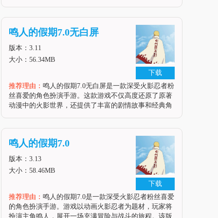
中积极运动，追求健康的生活方式。游戏以清新的画面
和简约的风格，让玩家控制着小胖子进行各种有趣的健
身挑战，通过持续减肥来解锁更多
鸣人的假期7.0无白屏
版本：3.11
大小：56.34MB
下载
推荐理由：
鸣人的假期7.0无白屏是一款深受火影忍者粉
丝喜爱的角色扮演手游。这款游戏不仅高度还原了原著
动漫中的火影世界，还提供了丰富的剧情故事和经典角
色供玩家体验。在游戏中，玩家可以亲自扮演鸣人，学
习并掌握多达几百种的忍术，尝试不同的流派，体验火
影忍者的独特魅力。游戏画面精美，音效逼真，完美还
鸣人的假期7.0
原了动漫中的场景和
版本：3.13
大小：58.46MB
下载
推荐理由：
鸣人的假期7.0是一款深受火影忍者粉丝喜爱
的角色扮演手游。游戏以动画火影忍者为题材，玩家将
扮演主角鸣人，展开一场充满冒险与战斗的旅程。该版