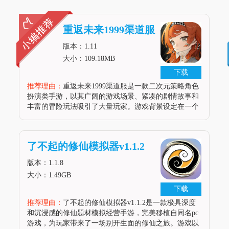
重返未来1999渠道服
版本：1.11
大小：109.18MB
下载
推荐理由：
重返未来1999渠道服是一款二次元策略角色
扮演类手游，以其广阔的游戏场景、紧凑的剧情故事和
丰富的冒险玩法吸引了大量玩家。游戏背景设定在一个
神秘学家与人类共存的世界，玩家将扮演一位被圣洛夫
基金会收养的孩子，踏上一段充满离奇事件的探险之
旅，揭开世界的秘密。通过时光机的设置，玩家可以穿
了不起的修仙模拟器v1.1.2
梭于不同的时代，体验
版本：1.1.8
大小：1.49GB
下载
推荐理由：
了不起的修仙模拟器v1.1.2是一款极具深度
和沉浸感的修仙题材模拟经营手游，完美移植自同名pc
游戏，为玩家带来了一场别开生面的修仙之旅。游戏以