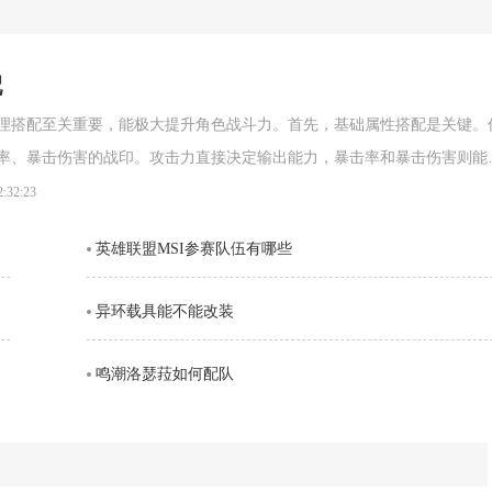
配
理搭配至关重要，能极大提升角色战斗力。首先，基础属性搭配是关键。
率、暴击伤害的战印。攻击力直接决定输出能力，暴击率和暴击伤害则能
高额伤害。对于攻击型职业，可搭配“强攻印”，它能大幅提升攻击力
2:32:23
英雄联盟MSI参赛队伍有哪些
异环载具能不能改装
鸣潮洛瑟菈如何配队