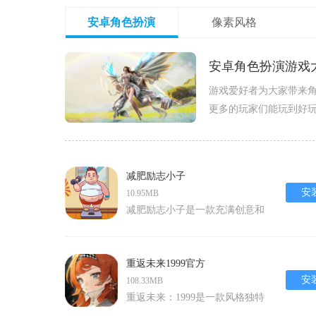
安卓角色扮演
像素风格
安卓角色扮演游戏
游戏爱好者为大家带来角
更多的玩家们能玩到好玩
专题,喜欢RPG游戏的
减肥励志小子
安
10.95MB
减肥励志小子是一款充满创意和
挑战的安卓游戏，它不仅让玩家
在游戏中体验到减肥的乐趣，还
通过独特的玩法和丰富的游戏内
重返未来1999官方
容，激励玩家在现实生活中积极
安
108.33MB
运动，追求健康的生活方式。游
重返未来：1999是一款风格独特
戏以清新的画面和简约的风格，
的二次元回合制rpg游戏，融合