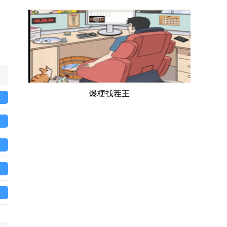
爆梗找茬王