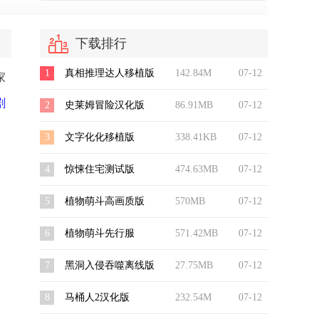
下载排行
1
真相推理达人移植版
142.84M
07-12
家
剧
2
史莱姆冒险汉化版
86.91MB
07-12
3
文字化化移植版
338.41KB
07-12
4
惊悚住宅测试版
474.63MB
07-12
5
植物萌斗高画质版
570MB
07-12
6
植物萌斗先行服
571.42MB
07-12
7
黑洞入侵吞噬离线版
27.75MB
07-12
8
马桶人2汉化版
232.54M
07-12