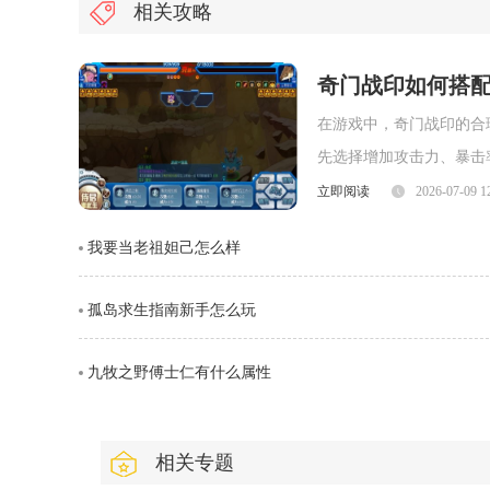
相关攻略
奇门战印如何搭
在游戏中，奇门战印的合
先选择增加攻击力、暴击
每次攻击有更高几率打出
立即阅读
2026-07-09 1
我要当老祖妲己怎么样
孤岛求生指南新手怎么玩
九牧之野傅士仁有什么属性
相关专题