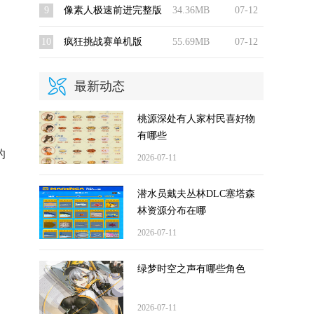
9
像素人极速前进完整版
34.36MB
07-12
10
疯狂挑战赛单机版
55.69MB
07-12
最新动态
桃源深处有人家村民喜好物
有哪些
的
2026-07-11
潜水员戴夫丛林DLC塞塔森
林资源分布在哪
2026-07-11
绿梦时空之声有哪些角色
2026-07-11