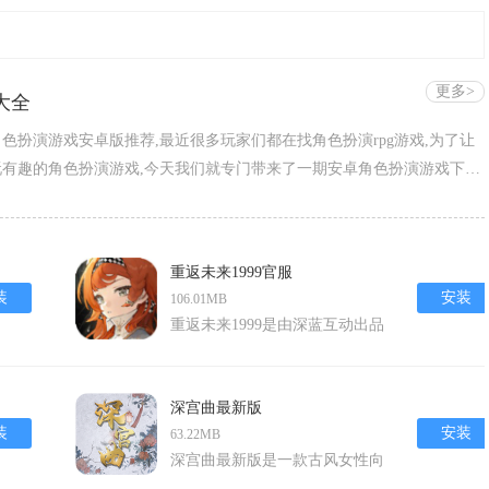
更多>
大全
色扮演游戏安卓版推荐,最近很多玩家们都在找角色扮演rpg游戏,为了让
有趣的角色扮演游戏,今天我们就专门带来了一期安卓角色扮演游戏下载
玩家们千万不要错过哦。
重返未来1999官服
装
安装
106.01MB
重返未来1999是由深蓝互动出品
的一款二次元冒险手游，以其独
特的复古朋克风格和丰富的剧情
深受玩家喜爱。游戏背景设定在
深宫曲最新版
1999年12月31日，当“暴雨”降
装
安装
63.22MB
临，玩家将扮演圣洛夫基金会
深宫曲最新版是一款古风女性向
的“司辰”维尔汀，回到过去寻找
文字冒险游戏，以中国古代宫廷