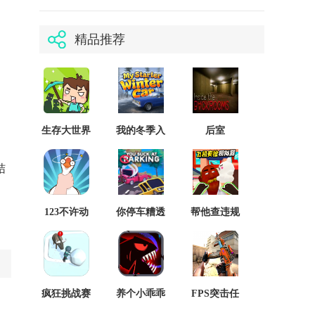
精品推荐
生存大世界
我的冬季入
后室
2023
门车:机械师
backrooms
最新版
离线版
结
123不许动
你停车糟透
帮他查违规
汉化版
了You Suck
先行服
at Parking
疯狂挑战赛
养个小乖乖
FPS突击任
国际版
修改版
务