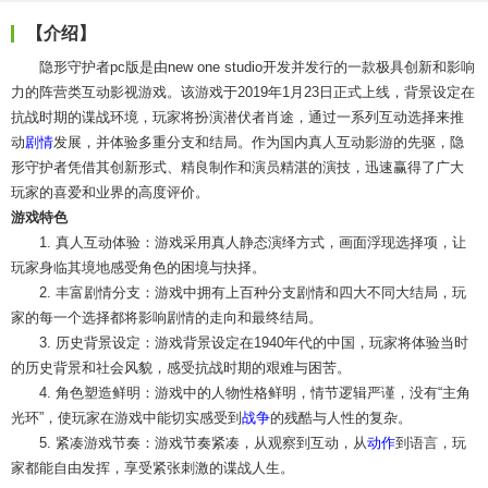
【介绍】
隐形守护者pc版是由new one studio开发并发行的一款极具创新和影响
力的阵营类互动影视游戏。该游戏于2019年1月23日正式上线，背景设定在
抗战时期的谍战环境，玩家将扮演潜伏者肖途，通过一系列互动选择来推
动
剧情
发展，并体验多重分支和结局。作为国内真人互动影游的先驱，隐
形守护者凭借其创新形式、精良制作和演员精湛的演技，迅速赢得了广大
玩家的喜爱和业界的高度评价。
游戏特色
1. 真人互动体验：游戏采用真人静态演绎方式，画面浮现选择项，让
玩家身临其境地感受角色的困境与抉择。
2. 丰富剧情分支：游戏中拥有上百种分支剧情和四大不同大结局，玩
家的每一个选择都将影响剧情的走向和最终结局。
3. 历史背景设定：游戏背景设定在1940年代的中国，玩家将体验当时
的历史背景和社会风貌，感受抗战时期的艰难与困苦。
4. 角色塑造鲜明：游戏中的人物性格鲜明，情节逻辑严谨，没有“主角
光环”，使玩家在游戏中能切实感受到
战争
的残酷与人性的复杂。
5. 紧凑游戏节奏：游戏节奏紧凑，从观察到互动，从
动作
到语言，玩
家都能自由发挥，享受紧张刺激的谍战人生。