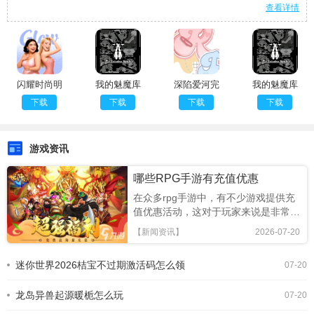
查看详情
闪耀时尚明
我的魅魔库
深陷爱河完
我的魅魔库
星精简版
库拉付费版
整版
库拉汉化版
下载
下载
下载
下载
游戏资讯
哪些RPG手游有充值优惠
在众多rpg手游中，有不少游戏提供充
值优惠活动，这对于玩家来说是非常不
错的福利。以下为大家介绍几款有充值
【新闻资讯】
2026-07-20
优惠且深受玩家喜爱的rpg手游及相关
攻略。原神充值优惠：有时会推出双倍
迷你世界2026桔宝不过期激活码怎么领
07-20
首充等活动。攻略：游戏前期，跟着主
线任务走，能快速熟悉游戏世界和剧
龙岛异兽起源暖栀怎么玩
情。优先提升主角等级
07-20