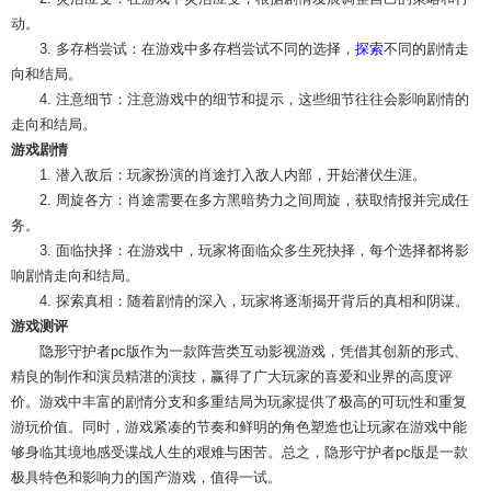
动。
3. 多存档尝试：在游戏中多存档尝试不同的选择，
探索
不同的剧情走
向和结局。
4. 注意细节：注意游戏中的细节和提示，这些细节往往会影响剧情的
走向和结局。
游戏剧情
1. 潜入敌后：玩家扮演的肖途打入敌人内部，开始潜伏生涯。
2. 周旋各方：肖途需要在多方黑暗势力之间周旋，获取情报并完成任
务。
3. 面临抉择：在游戏中，玩家将面临众多生死抉择，每个选择都将影
响剧情走向和结局。
4. 探索真相：随着剧情的深入，玩家将逐渐揭开背后的真相和阴谋。
游戏测评
隐形守护者pc版作为一款阵营类互动影视游戏，凭借其创新的形式、
精良的制作和演员精湛的演技，赢得了广大玩家的喜爱和业界的高度评
价。游戏中丰富的剧情分支和多重结局为玩家提供了极高的可玩性和重复
游玩价值。同时，游戏紧凑的节奏和鲜明的角色塑造也让玩家在游戏中能
够身临其境地感受谍战人生的艰难与困苦。总之，隐形守护者pc版是一款
极具特色和影响力的国产游戏，值得一试。