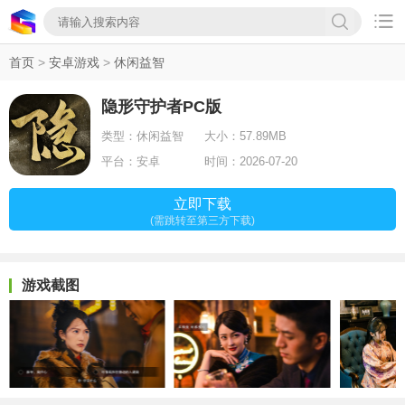

首页
>
安卓游戏
>
休闲益智
隐形守护者PC版
类型：
休闲益智
大小：
57.89MB
平台：
安卓
时间：
2026-07-20
立即下载
(需跳转至第三方下载)
游戏截图