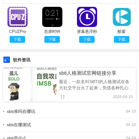
CPUZPro
息屏时钟
屏幕悬浮秒
酷窗
表
下载
下载
下载
下载
软件资讯
sbti人格测试官网链接分享
最近，一款名叫SBTI的人格测试在各
大社交平台火了起来，凭借各种扎心又
搞笑的精神状态标签，迅速成为年轻人
【】
2026-04-10
的新型社交暗号。很多人跟风玩梗，却
还不知道SBTI 在哪测、正版链接是什
sbti准吗在哪玩
04-10
么。今天就为大家整理出 SBTI 在线测
试官方网址，以及完整的测试攻略，轻
sbti在哪测试
松一键测出你的专属人格。SBTI人格
04-10
测试界面一、SBTI 官方测试链接
(2026 最新正版)SBTI 全称Silly Big
sbti是什么
04-10