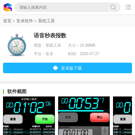

首页
>
安卓软件
>
系统工具
语音秒表报数
类型：
系统工具
大小：
15.99MB
平台：
安卓
时间：
2026-07-27
安卓版下载
软件截图