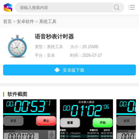

首页
>
安卓软件
>
系统工具
语音秒表计时器
类型：
系统工具
大小：
20.15MB
平台：
安卓
时间：
2026-07-27
安卓版下载
软件截图