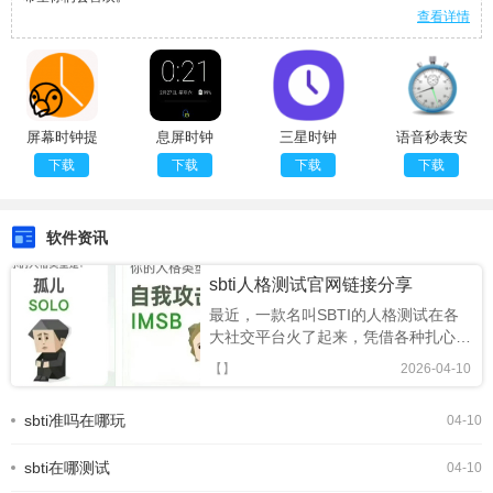
查看详情
屏幕时钟提
息屏时钟
三星时钟
语音秒表安
醒助手
卓版
下载
下载
下载
下载
软件资讯
sbti人格测试官网链接分享
最近，一款名叫SBTI的人格测试在各
大社交平台火了起来，凭借各种扎心又
搞笑的精神状态标签，迅速成为年轻人
【】
2026-04-10
的新型社交暗号。很多人跟风玩梗，却
还不知道SBTI 在哪测、正版链接是什
sbti准吗在哪玩
04-10
么。今天就为大家整理出 SBTI 在线测
试官方网址，以及完整的测试攻略，轻
sbti在哪测试
松一键测出你的专属人格。SBTI人格
04-10
测试界面一、SBTI 官方测试链接