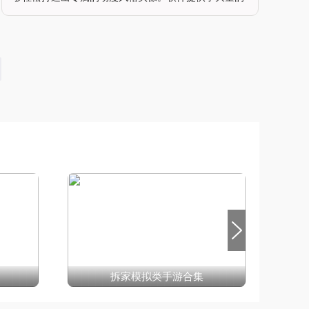
预设角色模板，涵盖了从经典到流行的各种动漫风格，
用户可以根据个人喜好选择模板，进行个性化调整。无
论是角色的发型、眼睛、服装还是配饰，都能通过简单
的点击和拖动来修改，让每一个细节都贴合用户的创
意。软件特色提供了丰富的动漫风格素材，包括各种角
色、场景和配饰，满足不同用
拆家模拟类手游合集