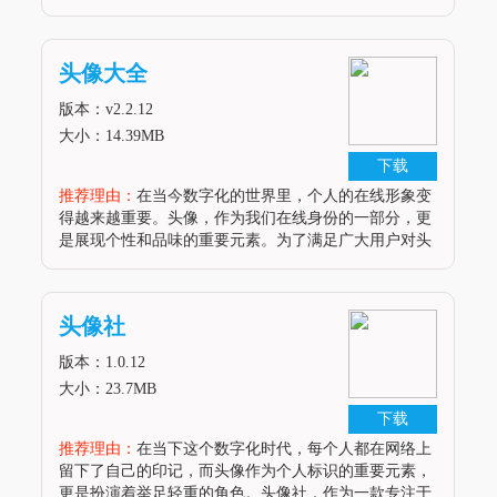
大，而且操作简便，无论是设计新手还是资深设计师，
都能轻松上手。通过它，用户可以自由发挥创意，打造
出独一无二的头像作品，为
头像大全
版本：v2.2.12
大小：14.39MB
下载
推荐理由：
在当今数字化的世界里，个人的在线形象变
得越来越重要。头像，作为我们在线身份的一部分，更
是展现个性和品味的重要元素。为了满足广大用户对头
像的多样化需求，“头像大全”这款安卓软件应运而生。
它不仅提供了海量的头像资源，还具备简单易用的操作
界面和丰富的个性化设置，让你
头像社
版本：1.0.12
大小：23.7MB
下载
推荐理由：
在当下这个数字化时代，每个人都在网络上
留下了自己的印记，而头像作为个人标识的重要元素，
更是扮演着举足轻重的角色。头像社，作为一款专注于