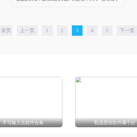
头像创作的安卓软件，不仅为用户提供了海量的头像资
源，还通过其独特的编辑功能和社交属性，让每一个用
户都能轻松打造出属于自己的个性
首页
上一页
1
2
3
4
5
下一页
手写输入法软件合集
甄选壁纸软件哪个好