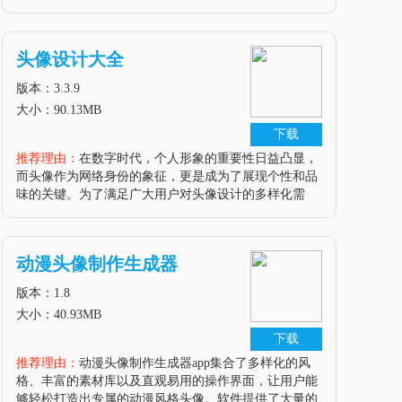
元素，无论是初学者还是专业设计师，都能在这里找到
满足自己需求的创作工具。软件亮点1.丰富的素材库：
头像秀秀提供了海量的头像素材
头像设计大全
版本：3.3.9
大小：90.13MB
下载
推荐理由：
在数字时代，个人形象的重要性日益凸显，
而头像作为网络身份的象征，更是成为了展现个性和品
味的关键。为了满足广大用户对头像设计的多样化需
求，我们推出了“头像设计大全”这款安卓软件。这款软
件集创意、实用和便捷于一身，为用户提供了海量的头
像设计资源，让用户能够轻松打造
动漫头像制作生成器
版本：1.8
大小：40.93MB
下载
推荐理由：
动漫头像制作生成器app集合了多样化的风
格、丰富的素材库以及直观易用的操作界面，让用户能
够轻松打造出专属的动漫风格头像。软件提供了大量的