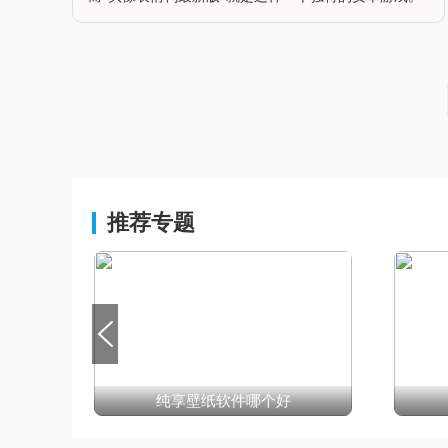
这款游戏以可爱的鸭子形象和丰富的表情为核心，构建
了一个充满趣味和挑战的虚拟世界。玩家将扮演一位表
情鸭的主人，与可爱的鸭子们一
推荐专题
纯享壁纸软件哪个好