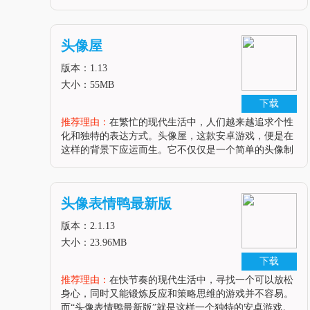
选工具。在头像云集中，你可以轻松找到适合各种社交
平台的头像，包括微信、qq、微博等，满足你不同的头
像需求。软件亮点1.海量头像
头像屋
版本：1.13
大小：55MB
下载
推荐理由：
在繁忙的现代生活中，人们越来越追求个性
化和独特的表达方式。头像屋，这款安卓游戏，便是在
这样的背景下应运而生。它不仅仅是一个简单的头像制
作工具，更是一个充满创意和个性的艺术平台。在这
里，每一个玩家都可以根据自己的喜好和风格，创造出
独一无二的头像作品，展现自己的独
头像表情鸭最新版
版本：2.1.13
大小：23.96MB
下载
推荐理由：
在快节奏的现代生活中，寻找一个可以放松
身心，同时又能锻炼反应和策略思维的游戏并不容易。
而“头像表情鸭最新版”就是这样一个独特的安卓游戏。