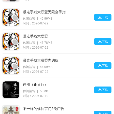
暴走手残大联盟无限金手指

下载
休闲益智
|
45.96MB
时间：2026-07-22
暴走手残大联盟

下载
休闲益智
|
45.78MB
时间：2026-07-22
暴走手残大联盟内购版

下载
休闲益智
|
44.09MB
时间：2026-07-22
停滞（止まれ）

下载
休闲益智
|
59MB
时间：2026-07-19
不一样的修仙宗门2免广告