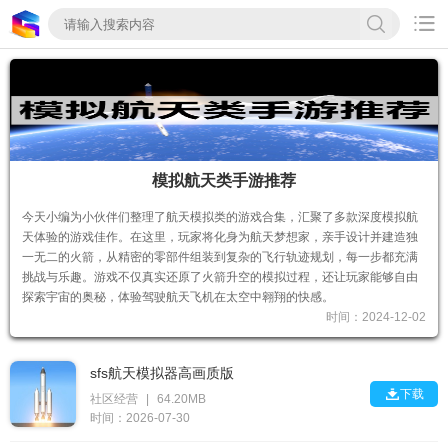

模拟航天类手游推荐
今天小编为小伙伴们整理了航天模拟类的游戏合集，汇聚了多款深度模拟航
天体验的游戏佳作。在这里，玩家将化身为航天梦想家，亲手设计并建造独
一无二的火箭，从精密的零部件组装到复杂的飞行轨迹规划，每一步都充满
挑战与乐趣。游戏不仅真实还原了火箭升空的模拟过程，还让玩家能够自由
探索宇宙的奥秘，体验驾驶航天飞机在太空中翱翔的快感。
时间：2024-12-02
sfs航天模拟器高画质版

下载
社区经营
|
64.20MB
时间：2026-07-30