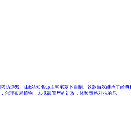
爱的休闲塔防游戏，由b站知名up主宅宅萝卜自制。这款游戏继承了
，合理布局植物，以抵御僵尸的进攻，体验策略对抗的乐