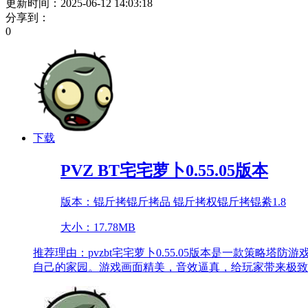
更新时间：2025-06-12 14:03:18
分享到：
0
下载
PVZ BT宅宅萝卜0.55.05版本
版本：锟斤拷锟斤拷品 锟斤拷权锟斤拷锟絭1.8
大小：17.78MB
推荐理由：
pvzbt宅宅萝卜0.55.05版本是一款
自己的家园。游戏画面精美，音效逼真，给玩家带来极致