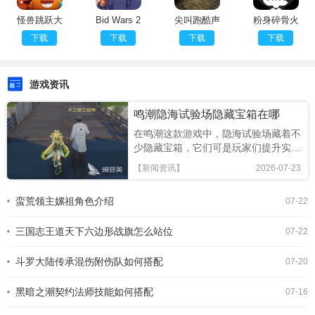
怪兽跳跃大
Bid Wars 2
尖叫跑酷声
粉身碎骨火
冒险
控版
柴人
下载
下载
下载
下载
游戏资讯
鸣潮隐海试验场隐藏宝箱在哪
在鸣潮这款游戏中，隐海试验场藏着不
少隐藏宝箱，它们可是玩家们提升实力
的重要资源补给。下面就为大家详细介
【新闻资讯】
2026-07-23
绍这些隐藏宝箱的位置。宝箱一：海边
巨石后进入隐海试验场后，沿着海岸线
蛮荒领主嫘祖角色介绍
07-22
前行，会看到一块巨大的石头。从石头
的侧面绕过去，就能发现一个隐藏宝
三国志王道天下六边形战旗怎么站位
箱。这里的宝箱通常会有一
07-22
斗罗大陆传承混伤附伤队如何搭配
07-20
黑暗之潮契约法师技能如何搭配
07-16