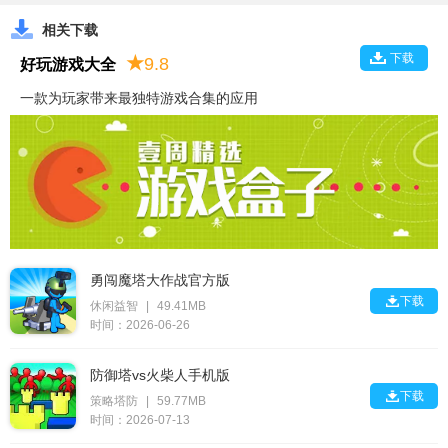
相关下载
下载
★
9.8
好玩游戏大全
一款为玩家带来最独特游戏合集的应用
勇闯魔塔大作战官方版

下载
休闲益智
|
49.41MB
时间：2026-06-26
防御塔vs火柴人手机版

下载
策略塔防
|
59.77MB
时间：2026-07-13