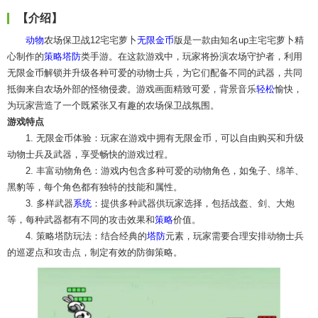
【介绍】
动物
农场保卫战12宅宅萝卜
无限金币
版是一款由知名up主宅宅萝卜精
心制作的
策略塔防
类手游。在这款游戏中，玩家将扮演农场守护者，利用
无限金币解锁并升级各种可爱的动物士兵，为它们配备不同的武器，共同
抵御来自农场外部的怪物侵袭。游戏画面精致可爱，背景音乐
轻松
愉快，
为玩家营造了一个既紧张又有趣的农场保卫战氛围。
游戏特点
1. 无限金币体验：玩家在游戏中拥有无限金币，可以自由购买和升级
动物士兵及武器，享受畅快的游戏过程。
2. 丰富动物角色：游戏内包含多种可爱的动物角色，如兔子、绵羊、
黑豹等，每个角色都有独特的技能和属性。
3. 多样武器
系统
：提供多种武器供玩家选择，包括战盔、剑、大炮
等，每种武器都有不同的攻击效果和
策略
价值。
4. 策略塔防玩法：结合经典的
塔防
元素，玩家需要合理安排动物士兵
的巡逻点和攻击点，制定有效的防御策略。