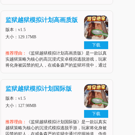
成越狱挑战。游戏融合了沙盒探索、动态资源管理、潜
行行动与多角色互动等元素，玩家需利用工具挖掘隧
道、伪装身份躲避巡逻、与囚犯结
监狱越狱模拟计划高画质版
版本：v1.5
大小：129.17MB
下载
推荐理由：
《监狱越狱模拟计划高画质版》是一款以真
实越狱策略为核心的高沉浸式安卓模拟逃脱游戏，玩家
将化身被囚禁的犯人，在戒备森严的监狱环境中，通过
周密策划与资源管理，逐步实施越狱行动。游戏采用写
实风格的美术设计，昏暗的灯光、斑驳的墙壁与逼真的
阴影效果，配合紧张的背景音乐与
监狱越狱模拟计划国际版
版本：v1.5
大小：127.98MB
下载
推荐理由：
《监狱越狱模拟计划国际版》是一款以真实
越狱策略为核心的沉浸式模拟逃脱手游，玩家将化身被
囚禁的犯人，在戒备森严的监狱中通过挖掘地道、伪造