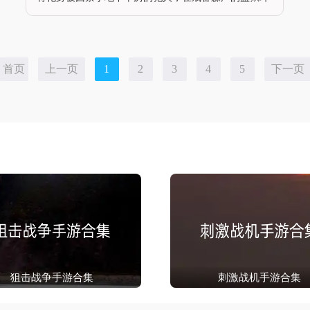
境中，通过观察狱警巡逻规律、搜集改造工具、挖掘地
道、交易物资等策略手段，逐步突破层层安保完成越
狱。游戏以写实风格还原监狱管理细
首页
上一页
1
2
3
4
5
下一页
狙击战争手游合集
刺激战机手游合集