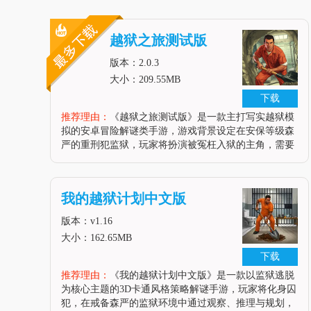
越狱之旅测试版
版本：2.0.3
大小：209.55MB
下载
推荐理由：
《越狱之旅测试版》是一款主打写实越狱模
拟的安卓冒险解谜类手游，游戏背景设定在安保等级森
严的重刑犯监狱，玩家将扮演被冤枉入狱的主角，需要
在遵守监狱日常规则的同时，暗中收集越狱道具、规划
逃脱路线，躲避狱警的层层巡查与突击搜检，还可以和
不同身份的狱友交易、拉拢合作，
我的越狱计划中文版
版本：v1.16
大小：162.65MB
下载
推荐理由：
《我的越狱计划中文版》是一款以监狱逃脱
为核心主题的3D卡通风格策略解谜手游，玩家将化身囚
犯，在戒备森严的监狱环境中通过观察、推理与规划，