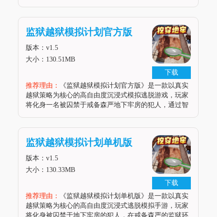
理制定越狱方案。游戏融合了潜行、挖掘、交易、角色
互动等多重元素，玩家需利用铁锹、钥匙等道具破解谜
题，避开狱警巡逻路线，甚至通
监狱越狱模拟计划官方版
版本：v1.5
大小：130.51MB
下载
推荐理由：
《监狱越狱模拟计划官方版》是一款以真实
越狱策略为核心的高自由度沉浸式模拟逃脱游戏，玩家
将化身一名被囚禁于戒备森严地下牢房的犯人，通过智
慧与耐心策划并执行一场惊心动魄的越狱行动。游戏以
高度拟真的监狱环境与动态变化的越狱流程为特色，玩
家需在狱警的严密监控下，利用勺
监狱越狱模拟计划单机版
版本：v1.5
大小：130.33MB
下载
推荐理由：
《监狱越狱模拟计划单机版》是一款以真实
越狱策略为核心的高自由度沉浸式逃脱模拟手游，玩家
将化身被囚禁于地下牢房的犯人，在戒备森严的监狱环