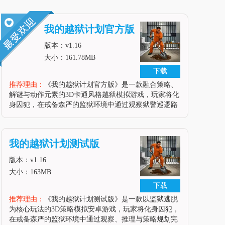
我的越狱计划官方版
版本：v1.16
大小：161.78MB
下载
推荐理由：
《我的越狱计划官方版》是一款融合策略、
解谜与动作元素的3D卡通风格越狱模拟游戏，玩家将化
身囚犯，在戒备森严的监狱环境中通过观察狱警巡逻路
线、挖掘隧道、收集道具（如铁锹、钥匙、锯片）逐步
推进越狱计划。游戏以高饱和度色彩与动态场景设计
（如通风管道移动、地道挖掘）营
我的越狱计划测试版
版本：v1.16
大小：163MB
下载
推荐理由：
《我的越狱计划测试版》是一款以监狱逃脱
为核心玩法的3D策略模拟安卓游戏，玩家将化身囚犯，
在戒备森严的监狱环境中通过观察、推理与策略规划完