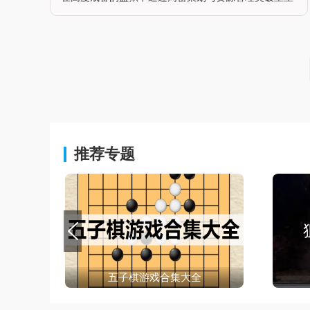
封锁。游戏融合了策略规划、动作潜行与资源收集三大
核心玩法，玩家需利用简陋工具挖掘地道、伪造证件，
甚至通过贿赂狱警或结盟囚犯获取
推荐专题
五子棋游戏合集大全