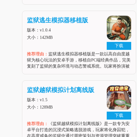
利用环境盲区、道具互动与时间差机制，逐步破解谜题
并实施越狱计划。游戏融合了沙盒探索、动态物理交互
与多角色协作玩法，玩家需在倒
监狱逃生模拟器移植版
版本：v1.0.4
大小：142MB
下载
推荐理由：
监狱逃生模拟器移植版是一款以高自由度越
狱为核心玩法的安卓手游，移植自PC端经典作品，完美
复刻了监狱的复杂环境与动态警戒系统。玩家将扮演被
诬陷入狱的主角，通过挖掘地道、破解机关、交易道具
等手段突破重重封锁。游戏采用3D建模构建出逼真的监
狱场景，从牢房到地下管道均
监狱越狱模拟计划离线版
版本：v1.5
大小：128MB
下载
推荐理由：
《监狱越狱模拟计划离线版》是一款专为安
卓平台打造的沉浸式策略逃脱游戏，玩家将化身囚犯，
在高度戒备的监狱中通过周密策划与资源管理突破重重