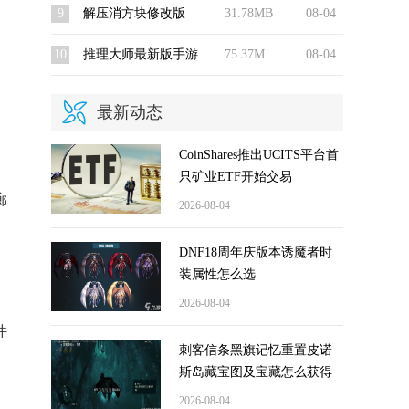
9
解压消方块修改版
31.78MB
08-04
10
推理大师最新版手游
75.37M
08-04
最新动态
CoinShares推出UCITS平台首
只矿业ETF开始交易
廊
2026-08-04
DNF18周年庆版本诱魔者时
装属性怎么选
2026-08-04
件
刺客信条黑旗记忆重置皮诺
斯岛藏宝图及宝藏怎么获得
2026-08-04