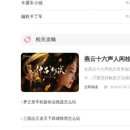
卡通车小镇
平
编程卡丁车
平
相关攻略
燕云十六声人闲
在燕云十六声的大世界探
斗，只要找对触发方法就
属于主线引导奇遇，需要
立即阅读
2026-07-26 1
梦之形手机版命运残迹怎么玩
三国志王道天下群雄阵营怎么玩