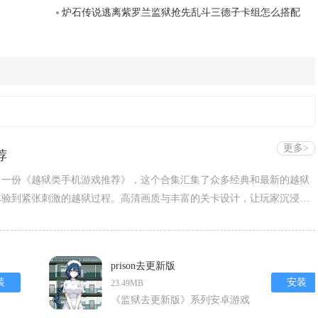
炉石传说逃离紫罗兰监狱抢先乱斗三德子卡组怎么搭配
更多>
荐
了一份《越狱类手机游戏推荐》，这个合集汇集了众多经典和最新的越狱
体验到紧张刺激的越狱过程。高清画质与丰富的关卡设计，让玩家沉浸在
用智慧和策略成功逃脱。
prison去更新版
装
安装
23.49MB
《监狱去更新版》系列安卓游戏
以高自由度监狱模拟为核心，融