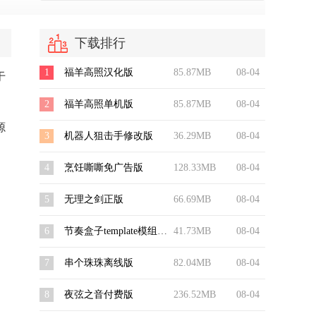
下载排行
1
福羊高照汉化版
85.87MB
08-04
于
2
福羊高照单机版
85.87MB
08-04
源
3
机器人狙击手修改版
36.29MB
08-04
4
烹饪嘶嘶免广告版
128.33MB
08-04
5
无理之剑正版
66.69MB
08-04
6
节奏盒子template模组精简版
41.73MB
08-04
7
串个珠珠离线版
82.04MB
08-04
8
夜弦之音付费版
236.52MB
08-04