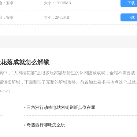
台：安卓
大小：199.76MB
下载
台：安卓
大小：29.75MB
下载
桂花落成就怎么解锁
索中，“人闲桂花落”是很多玩家容易错过的休闲隐藏成就，全程不需要战
能轻松解锁，下面整理了完整的解锁攻略。前置触发要求与地点这个成就
玩家主动前往触发点：打开地图定位到中部区域的静难驿，往东北方向
2:49:01
三角洲行动核电站密钥刷新点位在哪
奇遇西行哪吒怎么玩