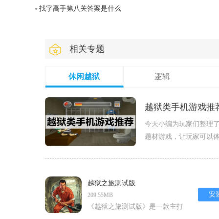
找字高手第八关答案是什么
相关专题
休闲越狱
逻辑
越狱类手机游戏推
今天小编为玩家们整理
题材游戏，让玩家可以
逼真的监狱环境中，运
越狱之旅测试版
安
209.55MB
《越狱之旅测试版》是一款主打
写实越狱模拟的安卓冒险解谜类