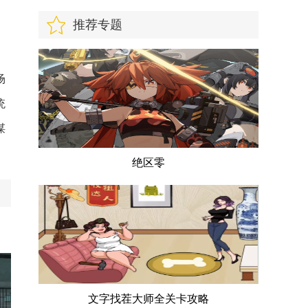
推荐专题
场
统
谋
绝区零
文字找茬大师全关卡攻略