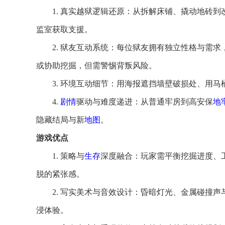
1. 真实越狱逻辑还原：从拆解床铺、撬动地砖
监室获取支援。
2. 狱友互动系统：每位狱友拥有独立性格与需
或协助挖掘，但需警惕背叛风险。
3. 环境互动细节：用海报遮挡墙壁破损处、用
4.
剧情
驱动与难度递进：从普通牢房到高安保
地
隐藏结局与新
地图
。
游戏优点
1. 策略与
生存
深度融合：玩家需平衡挖掘进度、
脱的紧张感。
2. 写实美术与音效设计：昏暗灯光、金属碰撞
浸体验。