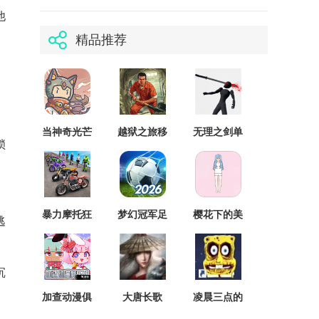
他
精品推荐
）
。
当神奇光芒
越狱之旅移
无理之剑单
锁
落下精简版
植版
机版
暴力摩托狂
梦幻冠军足
樱花下的美
逃
飙存档版
球精简版
少女国际版
沉
加查动漫俱
大唐长歌
凌晨三点的
乐部
蟹堡王