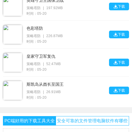
英雄守卫王国保卫战

下载
策略塔防
|
197.92MB
时间：05-20
色彩塔防

下载
策略塔防
|
226.87MB
时间：05-20
皇家守卫军复仇

下载
策略塔防
|
52.47MB
时间：05-20
斯凯岛从酋长至国王

下载
策略塔防
|
26.91MB
时间：05-20
PC端好用的下载工具大全
安全可靠的文件管理电脑软件有哪些