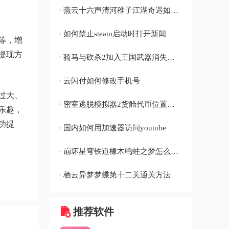
燕云十六声清河稚子江湖奇遇如何做
如何禁止steam启动时打开新闻
等，增
提现方
骑马与砍杀2加入王国武器消失怎么办
云闪付如何修改手机号
过大、
密室逃脱模拟器2货舱代币位置在哪
乐趣，
功提
国内如何用加速器访问youtube
崩坏星穹铁道橡木鸣蛀之梦怎么获取
栖云异梦梦蝶第十二关通关方法
推荐软件