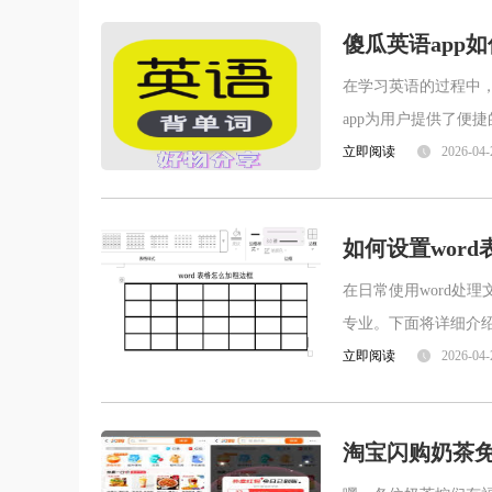
及选手的消息。独家赛事直播，
供了最优质便捷的娱乐平台。软
精彩赛事集锦。我们会将精彩赛
件简介黑料不打烊app是一款基
傻瓜英语app
事做成集锦，让您随时随地回顾
于娱乐用户需求而打造的互联网
经典赛事
在学习英语的过程中
信息分享类产品，黑料不打烊
app为用户推荐有价值的、个性
app为用户提供了便
化的娱乐信息，黑料不打烊app
上通常可以找到一些
立即阅读
2026-04-
提供娱乐信息内容服务，是国内
娱乐领域成长较快的产品之一。
软
如何设置word
在日常使用word处
专业。下面将详细介绍
个表格。可以将鼠标
立即阅读
2026-04-
淘宝闪购奶茶