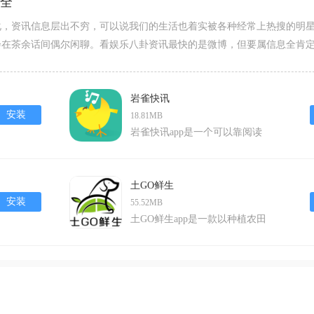
大全
化，资讯信息层出不穷，可以说我们的生活也着实被各种经常上热搜的明
会在茶余话间偶尔闲聊。看娱乐八卦资讯最快的是微博，但要属信息全肯
信息的整合。已下为大家推荐一批娱乐八卦资讯更新app，无论你是饭圈人
。
岩雀快讯
安装
18.81MB
岩雀快讯app是一个可以靠阅读
文章来赚钱的新颖平台。这里有
着更高收益，更轻松的赚钱方
法。用户可以通过转发阅读平台
土GO鲜生
发布的文章来获取收益，这些收
安装
55.52MB
益都能直接体现。而且新人注册
土GO鲜生app是一款以种植农田
的话，会直接送数十元的现金大
为主题的休闲娱乐软件。使用这
红包，用户还可以邀请别人或者
款软件，我们可以用手机在线上
是收徒来和平台一起分红，这款
来模拟种田，挑选地盘，种植，
岩雀快讯app可以让用户每天都
浇水，除草，除虫到最后的收
能轻松到手零花钱，还等什么？
获，完全模拟了现实中的种植情