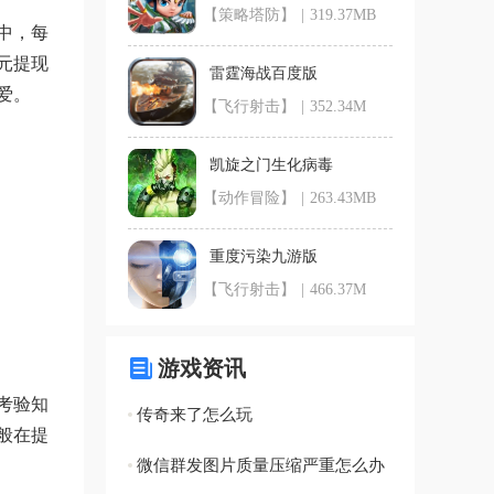
【策略塔防】
|
319.37MB
中，每
元提现
雷霆海战百度版
爱。
【飞行射击】
|
352.34M
凯旋之门生化病毒
【动作冒险】
|
263.43MB
重度污染九游版
【飞行射击】
|
466.37M
游戏资讯
考验知
传奇来了怎么玩
般在提
微信群发图片质量压缩严重怎么办