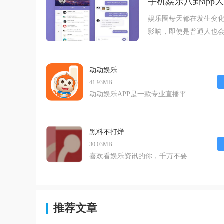
手机娱乐八卦app
娱乐圈每天都在发生变
影响，即使是普通人也
机app了，做到搜索和
乐，都可下载了解详情
动动娱乐
41.93MB
动动娱乐APP是一款专业直播平
台，可以实时查看了解各大赛
事，体育赛况、球赛直播，以及
俱乐部、战队、选手的咨讯。解
黑料不打烊
说到位，还会有专业平台作者从
30.03MB
基本面及技术面，多层次、全方
喜欢看娱乐资讯的你，千万不要
位、高精准地剖析赛事，并进行
错过这款黑料不打烊app。平台
赛果预测。软件特色提供专业赛
上每天都会更新实时的娱乐新
事资讯、快速赛事赛果报道。让
闻，一键掌握自己爱豆的各种资
你实时掌握比赛信息，及时了解
讯，还可以在这款app上在线观
推荐文章
各大赛事、俱乐部、战队、球员
看各种娱乐视频，为小伙伴们提