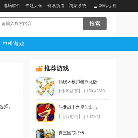
电脑软件
专题大全
资讯频道
鸿蒙系统
网站地图
单机游戏
推荐游戏
搞破坏模拟器汉化版
【休闲益智】
|
150.45MB
选择。
斗龙战士之星印出击
【飞行射击】
|
102.9M
真三国萌将传