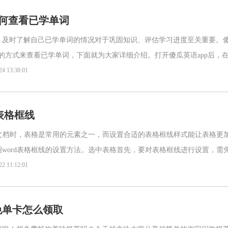
赶紧下载体验吧！软件内容岩雀
况，可以让我们体验到真实的种
快讯APP是快讯、发发啦旗下发
田乐趣。对这款土GO鲜生app感
如何查看已学单词
布的全新转发文章赚钱软件，于
兴趣的朋友非常推荐下载体验！
20
，及时了解自己已学单词的情况对于巩固知识、评估学习进度至关重要。
软件功能1、土GO鲜生app可自
在检查要领会的水稻田、菜地和
捷的方式来查看已学单词，下面就为大家详细介绍。打开傻瓜英语app后，
油菜地等信息，把握环境；2、
与学习记录相关的入口。一般来说，你可以点击界面下方的“学
24 13:38:01
用户可以自行选择地盘莳植本身
喜好的种子，体验优良的服务
表格框线
理文档时，表格是常用的元素之一，而设置合适的表格框线样式能让表格更
word表格框线的设置方法。选中表格首先，要对表格框线进行设置，需
指针移至表格左上角，当出现四向箭头时点击，即可选中整个
22 11:12:01
免单卡怎么领取