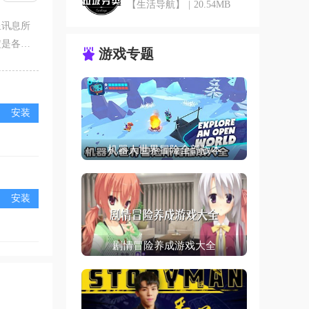
【生活导航】
|
20.54MB
星讯息所
定是各手
游戏专题
士还是图一
安装
机器人世界冒险全部版本
安装
剧情冒险养成游戏大全