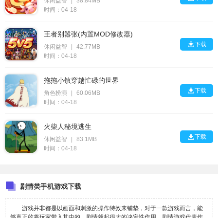
休闲益智
|
38.84MB
时间：04-18
王者别嚣张(内置MOD修改器)

下载
休闲益智
|
42.77MB
时间：04-18
拖拖小镇穿越忙碌的世界

下载
角色扮演
|
60.06MB
时间：04-18
火柴人秘境逃生

下载
休闲益智
|
83.1MB
时间：04-18
剧情类手机游戏下载
游戏并非都是以画面和刺激的操作特效来铺垫，对于一款游戏而言，能
够真正的将玩家带入其中的，剧情就起很大的决定性作用。剧情游戏代表作