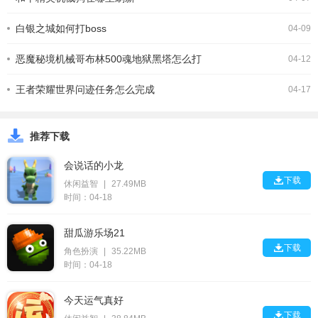
白银之城如何打boss
04-09
恶魔秘境机械哥布林500魂地狱黑塔怎么打
04-12
王者荣耀世界问迹任务怎么完成
04-17
推荐下载
会说话的小龙

下载
休闲益智
|
27.49MB
时间：04-18
甜瓜游乐场21

下载
角色扮演
|
35.22MB
时间：04-18
今天运气真好

下载