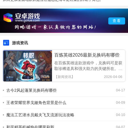
查看
游戏资讯
百炼英雄2026最新兑换码有哪些
在百炼英雄这款游戏中，兑换码可是获
取珍稀道具和强大助力的关键所在。以
下为大家带来2026最新兑换码大全。
【新闻资讯】
2026-04-06
首先，要密切关注游戏官方渠道，如官
方网站、社交媒体账号等，这些地方往
古今2风起蓬莱兑换码有哪些
04-17
往会第一时间公布最新兑换码。
像“bl2026xy1”“blhero2026”等，这些
王者荣耀世界戈娅角色背景是什么
兑换
04-09
魔法工艺潜水员戴夫飞叉流派玩法攻略
04-10
和平精英机械狗在哪里刷新
04-07