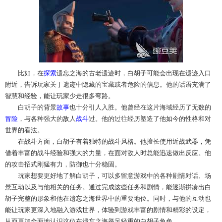
比如，在
探索
遗忘之海的古老遗迹时，白胡子可能会出现在遗迹入口
附近，告诉玩家关于遗迹中隐藏的宝藏或者危险的信息。他的话语充满了
智慧和经验，能让玩家少走很多弯路。
白胡子的背景
故事
也十分引人入胜。他曾经在这片海域经历了无数的
冒险
，与各种强大的敌人
战斗
过。他的过往经历塑造了他如今的性格和对
世界的看法。
在战斗方面，白胡子有着独特的战斗风格。他擅长使用近战武器，凭
借着丰富的战斗经验和强大的力量，在面对敌人时总能迅速做出反应。他
的攻击招式刚猛有力，防御也十分稳固。
玩家想要更好地了解白胡子，可以多留意游戏中的各种剧情对话、场
景互动以及与他相关的任务。通过完成这些任务和剧情，能逐渐拼凑出白
胡子完整的形象和他在遗忘之海世界中的重要地位。同时，与他的互动也
能让玩家更深入地融入游戏世界，体验到游戏丰富的剧情和精彩的设定，
从而更加全面地认识这位在遗忘之海举足轻重的白胡子角色。