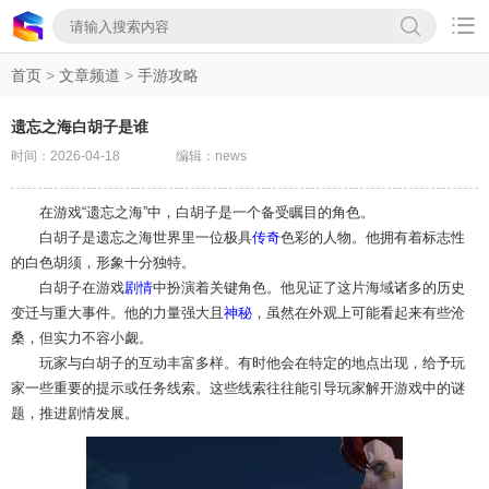

首页
>
文章频道
>
手游攻略
遗忘之海白胡子是谁
时间：2026-04-18
编辑：news
在游戏“遗忘之海”中，白胡子是一个备受瞩目的角色。
白胡子是遗忘之海世界里一位极具
传奇
色彩的人物。他拥有着标志性
的白色胡须，形象十分独特。
白胡子在游戏
剧情
中扮演着关键角色。他见证了这片海域诸多的历史
变迁与重大事件。他的力量强大且
神秘
，虽然在外观上可能看起来有些沧
桑，但实力不容小觑。
玩家与白胡子的互动丰富多样。有时他会在特定的地点出现，给予玩
家一些重要的提示或任务线索。这些线索往往能引导玩家解开游戏中的谜
题，推进剧情发展。