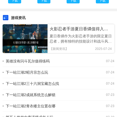
下载
下载
下载
下载
官网入口
游戏资讯
火影忍者手游夏日香燐值得入手吗
夏日香燐作为火影忍者手游的限定夏日
忍者，拥有独特的技能设计和战斗风
格，本文将从技能解析、连招技巧及竞
【新闻资讯】
2025-07-24
技场表现全面评估，助你判断是否值得
招募!《火影忍者手游》夏日香燐介绍
英雄没有闪斗瓦尔值得练吗
07-24
基础攻击方面，夏日香燐的普攻为五段
连击。前两段以锁链的上撩与横扫为
下一站江湖2昭月宗怎么玩
主，具备良好的起手能力，第三段下劈
07-24
则能进一步造成对方浮空，接下来的两
段持续输出中，锁链从地面穿出进行终
下一站江湖2三十六洞宝藏怎么找
07-24
结打击，具有较强的视觉表现与实际命
中效果。需要注意的是，最后一段
下一站江湖2成就系统怎么解锁
07-23
下一站江湖2青衣楼主位置在哪
07-23