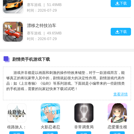

下载
赛车游戏
|
51.49MB
时间：2026-07-29
漂移之特技泊车

下载
赛车游戏
|
49.65MB
时间：2026-07-29
剧情类手机游戏下载
游戏并非都是以画面和刺激的操作特效来铺垫，对于一款游戏而言，能
够真正的将玩家带入其中的，剧情就起很大的决定性作用。剧情游戏代表作
品：如《上古卷轴》《仙剑》等系列游戏。下面就是小编带来的一些剧情类
的手机游戏，需要的玩家赶快来下载试试吧！
查看详情
歧路旅人：
火影忍者忍
非常调查局
恋爱重生模
大陆的霸者
术模拟器
魂器
拟器