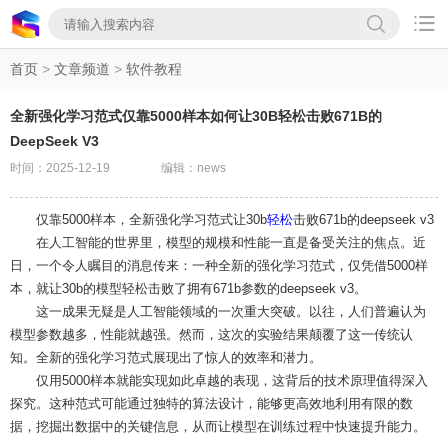

首页
>
文章频道
>
软件教程
全新强化学习范式仅靠5000样本如何让30B轻松击败671B的
DeepSeek V3
时间：2025-12-19
编辑：news
仅靠5000样本，全新强化学习范式让30b
轻松
击败671b的deepseek v3
在人工智能的世界里，模型的规模和性能一直是备受关注的焦点。近
日，一个令人瞩目的消息传来：一种全新的强化学习范式，仅凭借5000样
本，就让30b的模型轻松击败了拥有671b参数的deepseek v3。
这一成果无疑是人工智能领域的一次重大突破。以往，人们普遍认为
模型参数越多，性能就越强。然而，这次的实验结果颠覆了这一传统认
知。全新的强化学习范式展现出了惊人的效率和潜力。
仅用5000样本就能实现如此卓越的表现，这背后的技术原理值得深入
探究。这种范式可能通过独特的算法设计，能够更高效地利用有限的数
据，挖掘出数据中的关键信息，从而让模型在训练过程中快速提升能力。