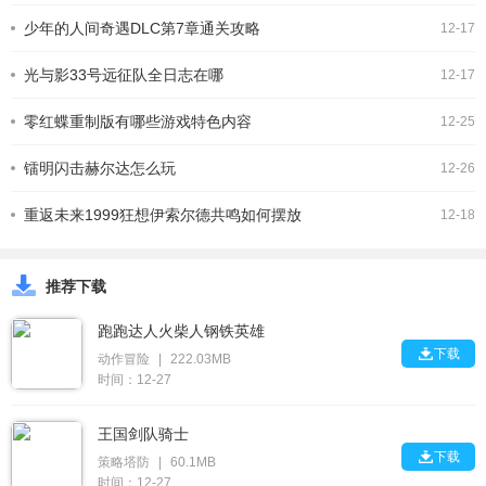
少年的人间奇遇DLC第7章通关攻略
12-17
光与影33号远征队全日志在哪
12-17
零红蝶重制版有哪些游戏特色内容
12-25
镭明闪击赫尔达怎么玩
12-26
重返未来1999狂想伊索尔德共鸣如何摆放
12-18
推荐下载
跑跑达人火柴人钢铁英雄

下载
动作冒险
|
222.03MB
时间：12-27
王国剑队骑士

下载
策略塔防
|
60.1MB
时间：12-27