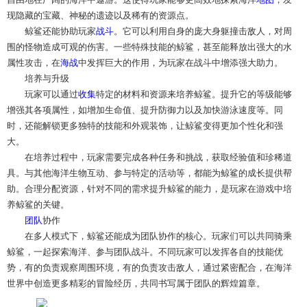
现隐藏的宝藏、神秘的遗迹以及稀有的资源点。
鲸鲨还能协助玩家
战斗
。它可以利用自身的庞大身躯撞击敌人，对周
围的怪物造成可观的伤害。一些特殊技能的鲸鲨，甚至能释放出强大的水
属性攻击，在
海战
中发挥巨大的作用，为玩家在战斗中增添强大助力。
培养与升级
玩家可以通过
收集
特定的材料和资源来培养鲸鲨。提升它的等级能够
增强其各项属性，如增加生命值、提升防御力以及加快游泳速度等。同
时，还能解锁更多独特的技能和外观装饰，让鲸鲨变得更加个性化和强
大。
在培养过程中，玩家需要完成各种任务和挑战，获取经验值和珍稀道
具。与其他海洋生物互动、参与特定的活动等，都能为鲸鲨的成长提供帮
助。合理分配资源，针对不同的需求提升鲸鲨的能力，是玩家在游戏中培
养鲸鲨的关键。
团队
协作
在多人模式下，鲸鲨还能成为团队协作的核心。玩家们可以共同骑乘
鲸鲨，一起探索海洋、参与团队战斗。不同玩家可以发挥各自的技能优
势，有的负责观察周围环境，有的负责攻击敌人，通过紧密配合，在海洋
世界中创造更多精彩的冒险经历，共同书写属于团队的辉煌篇章。