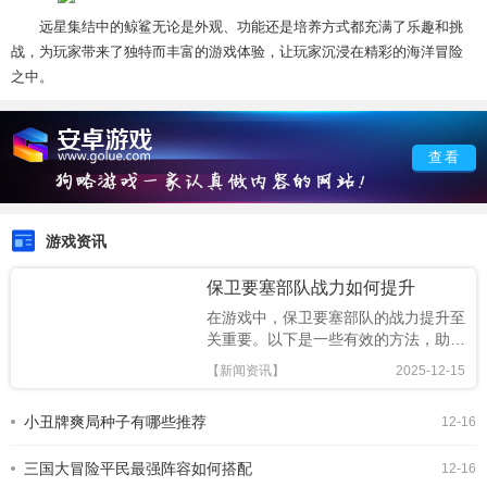
远星集结中的鲸鲨无论是外观、功能还是培养方式都充满了乐趣和挑
战，为玩家带来了独特而丰富的游戏体验，让玩家沉浸在精彩的海洋冒险
之中。
查看
游戏资讯
保卫要塞部队战力如何提升
在游戏中，保卫要塞部队的战力提升至
关重要。以下是一些有效的方法，助你
打造强大的防御力量。升级建筑要塞中
【新闻资讯】
2025-12-15
的各类建筑是基础。优先升级防御塔，
它能提供强大的火力输出，等级越高，
小丑牌爽局种子有哪些推荐
12-16
伤害越高。城墙也要及时加固，升级后
的城墙拥有更高的生命值，能更好地抵
三国大冒险平民最强阵容如何搭配
御敌人的冲击。兵营也不
12-16