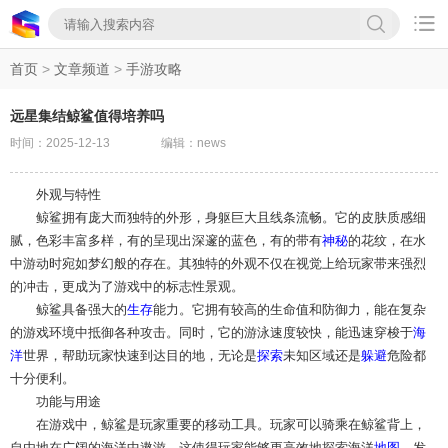

首页
>
文章频道
>
手游攻略
远星集结鲸鲨值得培养吗
时间：2025-12-13
编辑：news
外观与特性
鲸鲨拥有庞大而独特的外形，身躯巨大且线条流畅。它的皮肤质感细
腻，色彩丰富多样，有的呈现出深邃的蓝色，有的带有
神秘
的花纹，在水
中游动时宛如梦幻般的存在。其独特的外观不仅在视觉上给玩家带来强烈
的冲击，更成为了游戏中的标志性景观。
鲸鲨具备强大的
生存
能力。它拥有较高的生命值和防御力，能在复杂
的游戏环境中抵御各种攻击。同时，它的游泳速度较快，能迅速穿梭于
海
洋
世界，帮助玩家快速到达目的地，无论是
探索
未知区域还是
躲避
危险都
十分便利。
功能与用途
在游戏中，鲸鲨是玩家重要的移动工具。玩家可以骑乘在鲸鲨背上，
自由地在广阔的海洋中遨游。这使得玩家能够更高效地探索海洋
地图
，发