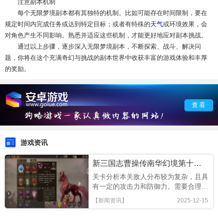
注意副本机制
每个无限梦境副本都有其独特的机制。比如可能存在时间限制，要在
规定时间内完成任务或达到特定目标；或者有特殊的
天气
或环境效果，会
对角色产生不同影响。熟悉并适应这些机制，才能更好地应对副本挑战。
通过以上步骤，逐步深入无限梦境副本，不断探索、战斗、解决问
题，你将在这个充满奇幻与挑战的副本世界中收获丰富的游戏体验和丰厚
的奖励。
查看
游戏资讯
新三国志曹操传南华幻境第十期天境第10层第2关通关攻略
关卡分析本关敌人分布较为复杂，且具
有一定的攻击力和防御力。需要合理规
划行军路线，利用兵种特性和策略来逐
【新闻资讯】
2025-12-15
个击破敌人。出战角色及装备选择1.曹
操：作为核心角色，装备可选择增加攻