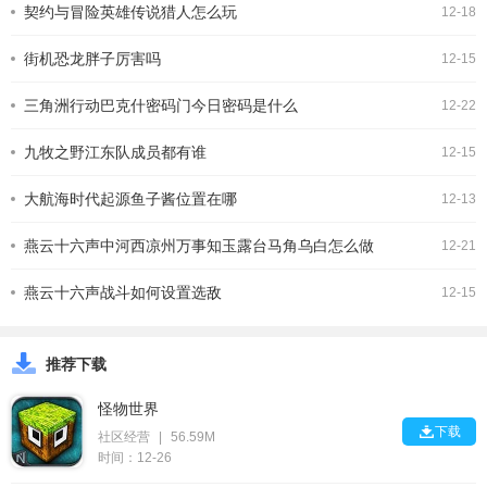
契约与冒险英雄传说猎人怎么玩
12-18
击力和防御力的武器与防具，如倚天
剑、明光铠等，以保证其生存和输出能
街机恐龙胖子厉害吗
力。2.典韦：装备青釭
12-15
三角洲行动巴克什密码门今日密码是什么
12-22
九牧之野江东队成员都有谁
12-15
大航海时代起源鱼子酱位置在哪
12-13
燕云十六声中河西凉州万事知玉露台马角乌白怎么做
12-21
燕云十六声战斗如何设置选敌
12-15
推荐下载
怪物世界

下载
社区经营
|
56.59M
时间：12-26