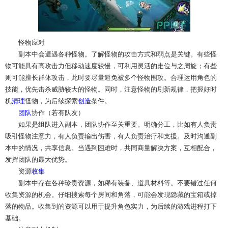
怪物应对
副本中会遭遇各种怪物。了解怪物的攻击方式和弱点是关键。有些怪
物可能具有高攻击力但移动速度较慢，可利用灵活的走位与之周旋；有些
则可能擅长群体攻击，此时要尽量避免被多个怪物围攻。合理运用角色的
技能，优先击杀威胁较大的怪物。同时，注意怪物的刷新规律，把握好时
机
清理
怪物，为后续探索
创造
条件。
团队
协作（若有队友）
如果是组队进入副本，团队协作至关重要。明确分工，比如有人负责
吸引怪物注意力，有人负责输出伤害，有人负责治疗和支援。及时沟通副
本中的情况，共享信息。当遇到困难时，共同商量解决方案，互相配合，
发挥团队的最大优势。
资源
收集
副本中存在各种珍贵资源，如稀有装备、道具材料等。不要错过任何
收集资源的机会。仔细搜索每个房间和角落，可能会发现隐藏的宝箱或掉
落的物品。收集到的资源可以用于提升角色实力，为后续的游戏进程打下
基础。